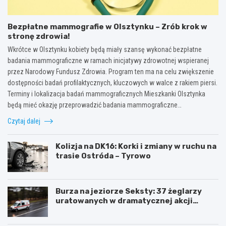
Bezpłatne mammografie w Olsztynku – Zrób krok w
stronę zdrowia!
Wkrótce w Olsztynku kobiety będą miały szansę wykonać bezpłatne
badania mammograficzne w ramach inicjatywy zdrowotnej wspieranej
przez Narodowy Fundusz Zdrowia. Program ten ma na celu zwiększenie
dostępności badań profilaktycznych, kluczowych w walce z rakiem piersi.
Terminy i lokalizacja badań mammograficznych Mieszkanki Olsztynka
będą mieć okazję przeprowadzić badania mammograficzne…
Czytaj dalej
Kolizja na DK16: Korki i zmiany w ruchu na
trasie Ostróda – Tyrowo
Burza na jeziorze Seksty: 37 żeglarzy
uratowanych w dramatycznej akcji
ratunkowej