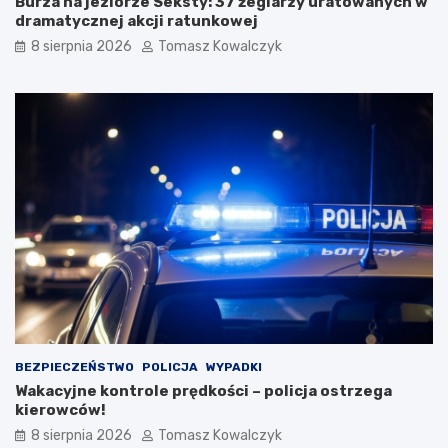
Burza na jeziorze Seksty: 37 żeglarzy uratowanych w
dramatycznej akcji ratunkowej
8 sierpnia 2026
Tomasz Kowalczyk
BEZPIECZEŃSTWO
POLICJA
WYPADKI
Wakacyjne kontrole prędkości – policja ostrzega
kierowców!
8 sierpnia 2026
Tomasz Kowalczyk