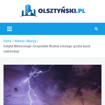
Skip
to
content
olsztynski.pl
Home
Warmia i Mazury
Instytut Meteorologii i Gospodarki Wodnej ostrzega: groźne burze
nadchodzą!