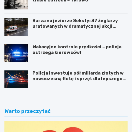
Burza na jeziorze Seksty: 37 żeglarzy
uratowanych w dramatycznej akcji
ratunkowej
Wakacyjne kontrole prędkości – policja
ostrzega kierowców!
Policja inwestuje pół miliarda złotych w
nowoczesną flotę i sprzęt dla lepszego
bezpieczeństwa obywateli
Warto przeczytać