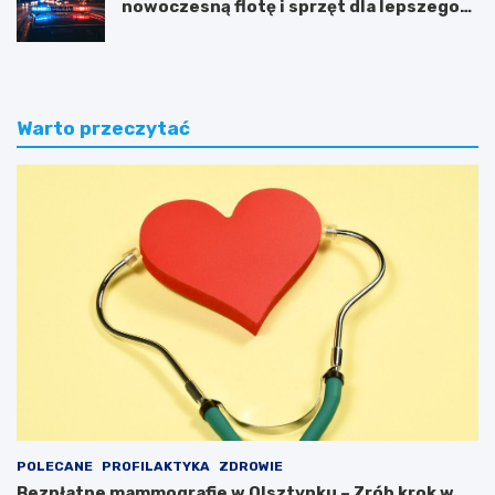
nowoczesną flotę i sprzęt dla lepszego
bezpieczeństwa obywateli
Warto przeczytać
POLECANE
PROFILAKTYKA
ZDROWIE
Bezpłatne mammografie w Olsztynku – Zrób krok w