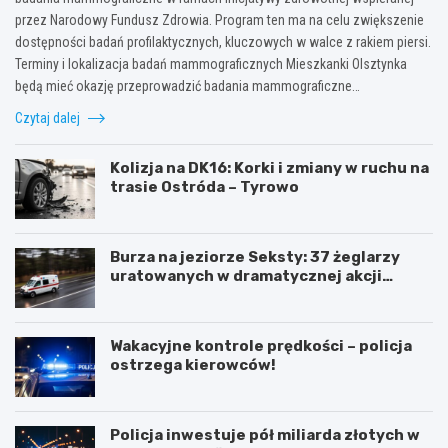
przez Narodowy Fundusz Zdrowia. Program ten ma na celu zwiększenie
dostępności badań profilaktycznych, kluczowych w walce z rakiem piersi.
Terminy i lokalizacja badań mammograficznych Mieszkanki Olsztynka
będą mieć okazję przeprowadzić badania mammograficzne…
Czytaj dalej
Kolizja na DK16: Korki i zmiany w ruchu na
trasie Ostróda – Tyrowo
Burza na jeziorze Seksty: 37 żeglarzy
uratowanych w dramatycznej akcji
ratunkowej
Wakacyjne kontrole prędkości – policja
ostrzega kierowców!
Policja inwestuje pół miliarda złotych w