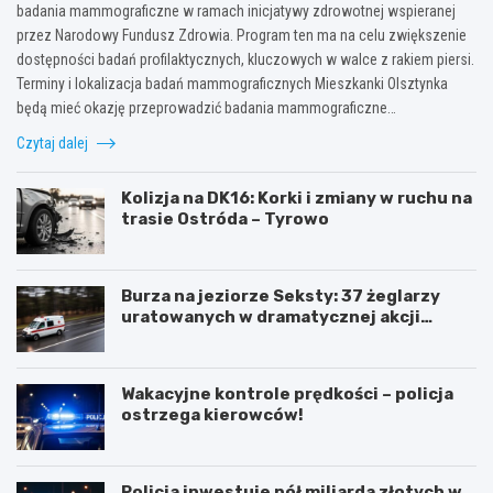
badania mammograficzne w ramach inicjatywy zdrowotnej wspieranej
przez Narodowy Fundusz Zdrowia. Program ten ma na celu zwiększenie
dostępności badań profilaktycznych, kluczowych w walce z rakiem piersi.
Terminy i lokalizacja badań mammograficznych Mieszkanki Olsztynka
będą mieć okazję przeprowadzić badania mammograficzne…
Czytaj dalej
Kolizja na DK16: Korki i zmiany w ruchu na
trasie Ostróda – Tyrowo
Burza na jeziorze Seksty: 37 żeglarzy
uratowanych w dramatycznej akcji
ratunkowej
Wakacyjne kontrole prędkości – policja
ostrzega kierowców!
Policja inwestuje pół miliarda złotych w