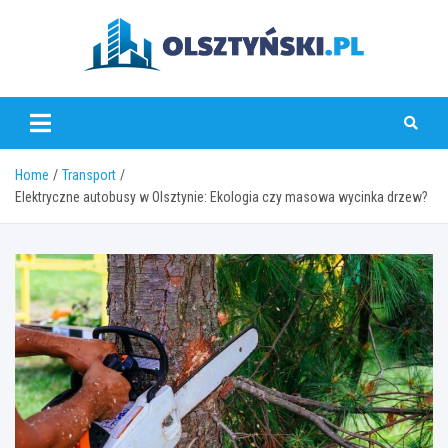
Skip
to
content
olsztynski.pl
Home
Transport
Elektryczne autobusy w Olsztynie: Ekologia czy masowa wycinka drzew?