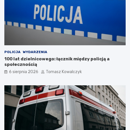
POLICJA
WYDARZENIA
100 lat dzielnicowego: łącznik między policją a
społecznością
6 sierpnia 2026
Tomasz Kowalczyk