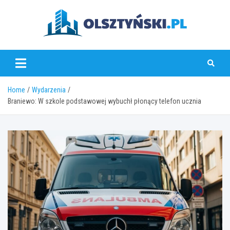
Skip
to
content
olsztynski.pl
Home
Wydarzenia
Braniewo: W szkole podstawowej wybuchł płonący telefon ucznia