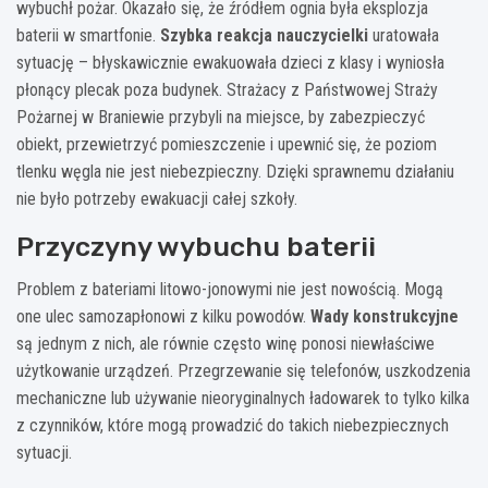
wybuchł pożar. Okazało się, że źródłem ognia była eksplozja
baterii w smartfonie.
Szybka reakcja nauczycielki
uratowała
sytuację – błyskawicznie ewakuowała dzieci z klasy i wyniosła
płonący plecak poza budynek. Strażacy z Państwowej Straży
Pożarnej w Braniewie przybyli na miejsce, by zabezpieczyć
obiekt, przewietrzyć pomieszczenie i upewnić się, że poziom
tlenku węgla nie jest niebezpieczny. Dzięki sprawnemu działaniu
nie było potrzeby ewakuacji całej szkoły.
Przyczyny wybuchu baterii
Problem z bateriami litowo-jonowymi nie jest nowością. Mogą
one ulec samozapłonowi z kilku powodów.
Wady konstrukcyjne
są jednym z nich, ale równie często winę ponosi niewłaściwe
użytkowanie urządzeń. Przegrzewanie się telefonów, uszkodzenia
mechaniczne lub używanie nieoryginalnych ładowarek to tylko kilka
z czynników, które mogą prowadzić do takich niebezpiecznych
sytuacji.