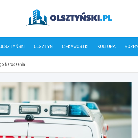
olsztynski.pl
 OLSZTYŃSKI
OLSZTYN
CIEKAWOSTKI
KULTURA
ROZR
ego Narodzenia