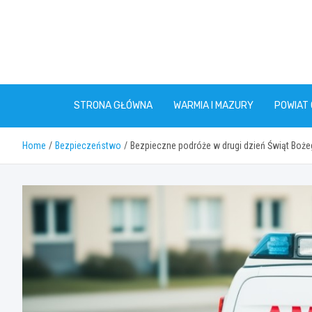
Skip
to
content
STRONA GŁÓWNA
WARMIA I MAZURY
POWIAT
Home
Bezpieczeństwo
Bezpieczne podróże w drugi dzień Świąt Boż