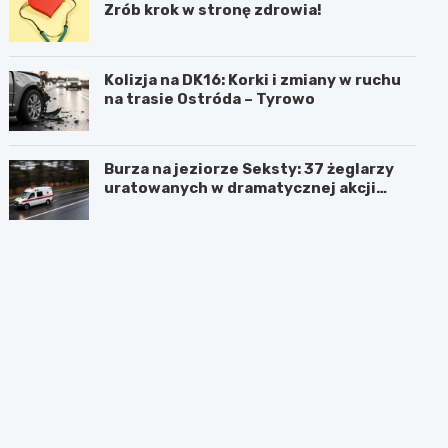
Zrób krok w stronę zdrowia!
Kolizja na DK16: Korki i zmiany w ruchu
na trasie Ostróda – Tyrowo
Burza na jeziorze Seksty: 37 żeglarzy
uratowanych w dramatycznej akcji
ratunkowej