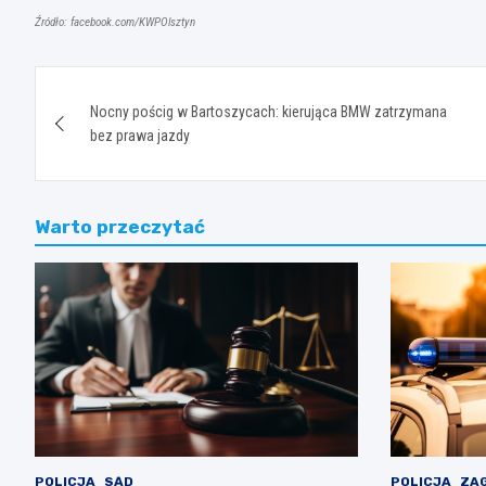
Źródło: facebook.com/KWPOlsztyn
Nawigacja
Nocny pościg w Bartoszycach: kierująca BMW zatrzymana
wpisu
bez prawa jazdy
Warto przeczytać
POLICJA
SĄD
POLICJA
ZAG