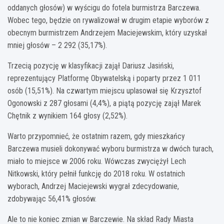
oddanych głosów) w wyścigu do fotela burmistrza Barczewa.
Wobec tego, będzie on rywalizował w drugim etapie wyborów z
obecnym burmistrzem Andrzejem Maciejewskim, który uzyskał
mniej głosów – 2 292 (35,17%).
Trzecią pozycję w klasyfikacji zajął Dariusz Jasiński,
reprezentujący Platformę Obywatelską i poparty przez 1 011
osób (15,51%). Na czwartym miejscu uplasował się Krzysztof
Ogonowski z 287 głosami (4,4%), a piątą pozycję zajął Marek
Chętnik z wynikiem 164 głosy (2,52%).
Warto przypomnieć, że ostatnim razem, gdy mieszkańcy
Barczewa musieli dokonywać wyboru burmistrza w dwóch turach,
miało to miejsce w 2006 roku. Wówczas zwyciężył Lech
Nitkowski, który pełnił funkcję do 2018 roku. W ostatnich
wyborach, Andrzej Maciejewski wygrał zdecydowanie,
zdobywając 56,41% głosów.
Ale to nie koniec zmian w Barczewie. Na skład Rady Miasta