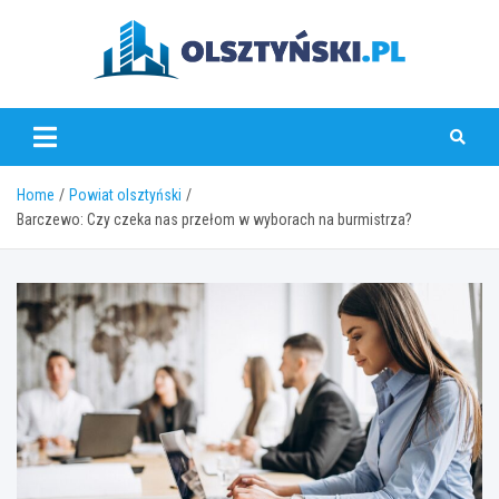
Skip
to
content
olsztynski.pl
Home
Powiat olsztyński
Barczewo: Czy czeka nas przełom w wyborach na burmistrza?