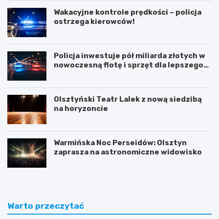
Wakacyjne kontrole prędkości – policja
ostrzega kierowców!
Policja inwestuje pół miliarda złotych w
nowoczesną flotę i sprzęt dla lepszego
bezpieczeństwa obywateli
Olsztyński Teatr Lalek z nową siedzibą
na horyzoncie
Warmińska Noc Perseidów: Olsztyn
zaprasza na astronomiczne widowisko
Warto przeczytać