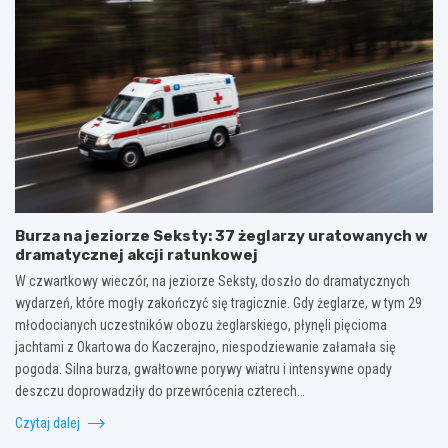
Burza na jeziorze Seksty: 37 żeglarzy uratowanych w
dramatycznej akcji ratunkowej
W czwartkowy wieczór, na jeziorze Seksty, doszło do dramatycznych
wydarzeń, które mogły zakończyć się tragicznie. Gdy żeglarze, w tym 29
młodocianych uczestników obozu żeglarskiego, płynęli pięcioma
jachtami z Okartowa do Kaczerajno, niespodziewanie załamała się
pogoda. Silna burza, gwałtowne porywy wiatru i intensywne opady
deszczu doprowadziły do przewrócenia czterech…
Czytaj dalej