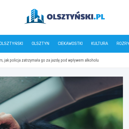
olsztynski.pl
 OLSZTYŃSKI
OLSZTYN
CIEKAWOSTKI
KULTURA
ROZR
tym, jak policja zatrzymała go za jazdę pod wpływem alkoholu