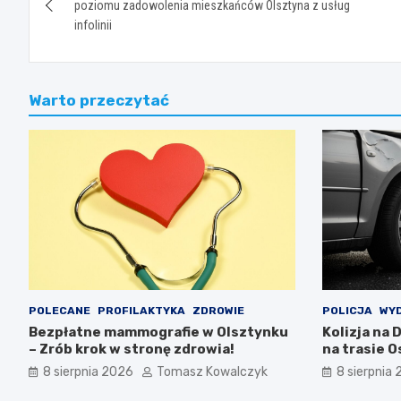
wpisu
poziomu zadowolenia mieszkańców Olsztyna z usług
infolinii
Warto przeczytać
POLECANE
PROFILAKTYKA
ZDROWIE
POLICJA
WY
Bezpłatne mammografie w Olsztynku
Kolizja na 
– Zrób krok w stronę zdrowia!
na trasie 
8 sierpnia 2026
Tomasz Kowalczyk
8 sierpnia