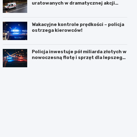
uratowanych w dramatycznej akcji
ratunkowej
Wakacyjne kontrole prędkości – policja
ostrzega kierowców!
Policja inwestuje pół miliarda złotych w
nowoczesną flotę i sprzęt dla lepszego
bezpieczeństwa obywateli