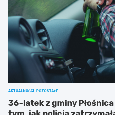
AKTUALNOŚCI
POZOSTAŁE
36-latek z gminy Płośnica 
tym, jak policja zatrzyma