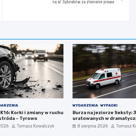
na al. Sybiraków za złamanie prawa
DARZENIA
WYDARZENIA
WYPADKI
DK16: Korki i zmiany w ruchu
Burza na jeziorze Seksty: 
Ostróda – Tyrowo
uratowanych w dramatyczn
ratunkowej
 2026
Tomasz Kowalczyk
8 sierpnia 2026
Tomasz K