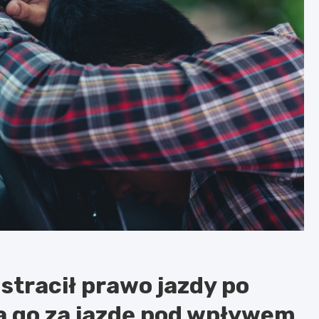
stracił prawo jazdy po
ła go za jazdę pod wpływem