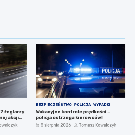
BEZPIECZEŃSTWO
POLICJA
WYPADKI
37 żeglarzy
Wakacyjne kontrole prędkości –
ej akcji
policja ostrzega kierowców!
owalczyk
8 sierpnia 2026
Tomasz Kowalczyk