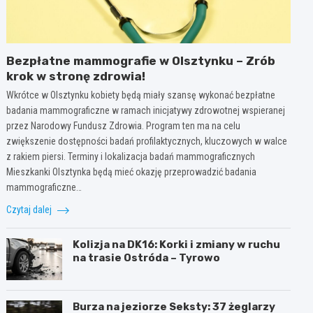
Bezpłatne mammografie w Olsztynku – Zrób
krok w stronę zdrowia!
Wkrótce w Olsztynku kobiety będą miały szansę wykonać bezpłatne
badania mammograficzne w ramach inicjatywy zdrowotnej wspieranej
przez Narodowy Fundusz Zdrowia. Program ten ma na celu
zwiększenie dostępności badań profilaktycznych, kluczowych w walce
z rakiem piersi. Terminy i lokalizacja badań mammograficznych
Mieszkanki Olsztynka będą mieć okazję przeprowadzić badania
mammograficzne…
Czytaj dalej
Kolizja na DK16: Korki i zmiany w ruchu
na trasie Ostróda – Tyrowo
Burza na jeziorze Seksty: 37 żeglarzy