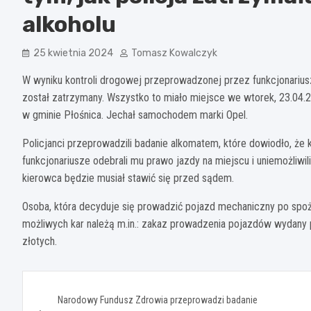
alkoholu
25 kwietnia 2024
Tomasz Kowalczyk
W wyniku kontroli drogowej przeprowadzonej przez funkcjonarius
został zatrzymany. Wszystko to miało miejsce we wtorek, 23.04.2
w gminie Płośnica. Jechał samochodem marki Opel.
Policjanci przeprowadzili badanie alkomatem, które dowiodło, że k
funkcjonariusze odebrali mu prawo jazdy na miejscu i uniemożliw
kierowca będzie musiał stawić się przed sądem.
Osoba, która decyduje się prowadzić pojazd mechaniczny po spoży
możliwych kar należą m.in.: zakaz prowadzenia pojazdów wydany p
złotych.
Nawigacja
Narodowy Fundusz Zdrowia przeprowadzi badanie