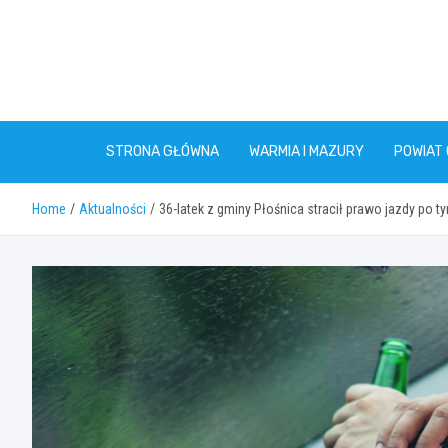
Skip
to
content
STRONA GŁÓWNA
WARMIA I MAZURY
POWIAT
Home
Aktualności
36-latek z gminy Płośnica stracił prawo jazdy po 