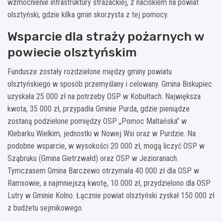
wzmocnienie infrastruktury strażackiej, z naciskiem na powiat
olsztyński, gdzie kilka gmin skorzysta z tej pomocy.
Wsparcie dla straży pożarnych w
powiecie olsztyńskim
Fundusze zostały rozdzielone między gminy powiatu
olsztyńskiego w sposób przemyślany i celowany. Gmina Biskupiec
uzyskała 25 000 zł na potrzeby OSP w Kobułtach. Największa
kwota, 35 000 zł, przypadła Gminie Purda, gdzie pieniądze
zostaną podzielone pomiędzy OSP „Pomoc Maltańska” w
Klebarku Wielkim, jednostki w Nowej Wsi oraz w Purdzie. Na
podobne wsparcie, w wysokości 20 000 zł, mogą liczyć OSP w
Sząbruku (Gmina Gietrzwałd) oraz OSP w Jezioranach.
Tymczasem Gmina Barczewo otrzymała 40 000 zł dla OSP w
Ramsowie, a najmniejszą kwotę, 10 000 zł, przydzielono dla OSP
Lutry w Gminie Kolno. Łącznie powiat olsztyński zyskał 150 000 zł
z budżetu sejmikowego.