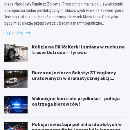
przez Narodowy Fundusz Zdrowia. Program ten ma na celu zwiększenie
dostępności badań profilaktycznych, kluczowych w walce z rakiem piersi.
Terminy i lokalizacja badań mammograficznych Mieszkanki Olsztynka
będą mieć okazję przeprowadzić badania mammograficzne…
Czytaj dalej
Kolizja na DK16: Korki i zmiany w ruchu na
trasie Ostróda – Tyrowo
Burza na jeziorze Seksty: 37 żeglarzy
uratowanych w dramatycznej akcji
ratunkowej
Wakacyjne kontrole prędkości – policja
ostrzega kierowców!
Policja inwestuje pół miliarda złotych w
nowoczesną flotę i sprzęt dla lepszego