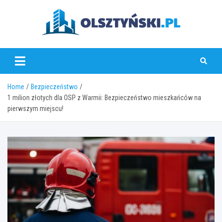
Skip
to
content
olsztynski.pl
Home
Bezpieczeństwo
1 milion złotych dla OSP z Warmii: Bezpieczeństwo mieszkańców na
pierwszym miejscu!