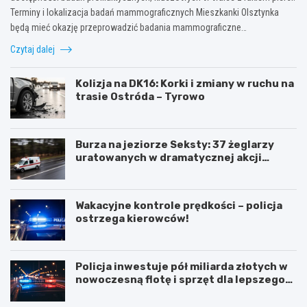
Terminy i lokalizacja badań mammograficznych Mieszkanki Olsztynka
będą mieć okazję przeprowadzić badania mammograficzne…
Czytaj dalej
Kolizja na DK16: Korki i zmiany w ruchu na
trasie Ostróda – Tyrowo
Burza na jeziorze Seksty: 37 żeglarzy
uratowanych w dramatycznej akcji
ratunkowej
Wakacyjne kontrole prędkości – policja
ostrzega kierowców!
Policja inwestuje pół miliarda złotych w
nowoczesną flotę i sprzęt dla lepszego
bezpieczeństwa obywateli