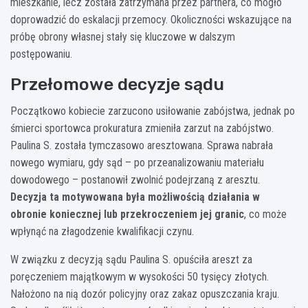
mieszkanie, lecz została zatrzymana przez partnera, co mogło
doprowadzić do eskalacji przemocy. Okoliczności wskazujące na
próbę obrony własnej stały się kluczowe w dalszym
postępowaniu.
Przełomowe decyzje sądu
Początkowo kobiecie zarzucono usiłowanie zabójstwa, jednak po
śmierci sportowca prokuratura zmieniła zarzut na zabójstwo.
Paulina S. została tymczasowo aresztowana. Sprawa nabrała
nowego wymiaru, gdy sąd – po przeanalizowaniu materiału
dowodowego – postanowił zwolnić podejrzaną z aresztu.
Decyzja ta motywowana była możliwością działania w
obronie koniecznej lub przekroczeniem jej granic
, co może
wpłynąć na złagodzenie kwalifikacji czynu.
W związku z decyzją sądu Paulina S. opuściła areszt za
poręczeniem majątkowym w wysokości 50 tysięcy złotych.
Nałożono na nią dozór policyjny oraz zakaz opuszczania kraju.