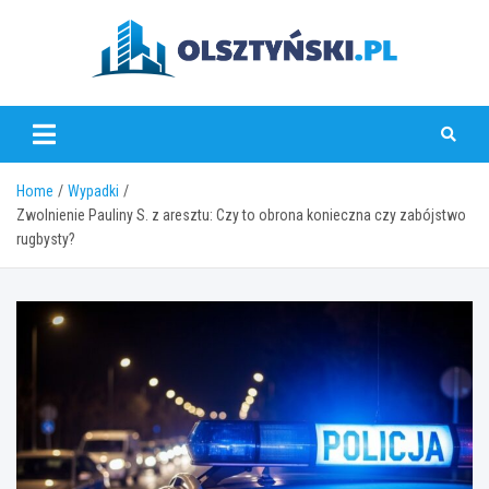
Skip
to
content
olsztynski.pl
Home
Wypadki
Zwolnienie Pauliny S. z aresztu: Czy to obrona konieczna czy zabójstwo
rugbysty?