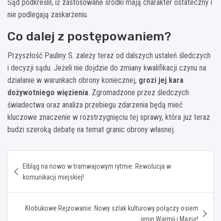
Sąd podkreślił, iż zastosowane środki mają charakter ostateczny i
nie podlegają zaskarżeniu.
Co dalej z postępowaniem?
Przyszłość Pauliny S. zależy teraz od dalszych ustaleń śledczych
i decyzji sądu. Jeżeli nie dojdzie do zmiany kwalifikacji czynu na
działanie w warunkach obrony koniecznej,
grozi jej kara
dożywotniego więzienia
. Zgromadzone przez śledczych
świadectwa oraz analiza przebiegu zdarzenia będą mieć
kluczowe znaczenie w rozstrzygnięciu tej sprawy, która już teraz
budzi szeroką debatę na temat granic obrony własnej.
Nawigacja
Elbląg na nowo w tramwajowym rytmie: Rewolucja w
wpisu
komunikacji miejskiej!
Kłobukowe Rejzowanie: Nowy szlak kulturowy połączy osiem
gmin Warmii i Mazur!