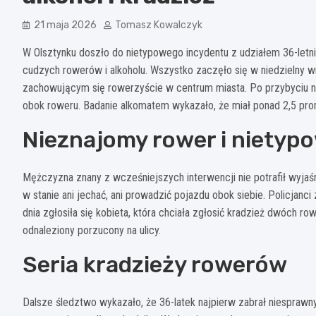
21 maja 2026
Tomasz Kowalczyk
W Olsztynku doszło do nietypowego incydentu z udziałem 36-letni
cudzych rowerów i alkoholu. Wszystko zaczęło się w niedzielny wi
zachowującym się rowerzyście w centrum miasta. Po przybyciu n
obok roweru. Badanie alkomatem wykazało, że miał ponad 2,5 prom
Nieznajomy rower i nietyp
Mężczyzna znany z wcześniejszych interwencji nie potrafił wyjaśni
w stanie ani jechać, ani prowadzić pojazdu obok siebie. Policjan
dnia zgłosiła się kobieta, która chciała zgłosić kradzież dwóch row
odnaleziony porzucony na ulicy.
Seria kradzieży rowerów
Dalsze śledztwo wykazało, że 36-latek najpierw zabrał niesprawny 