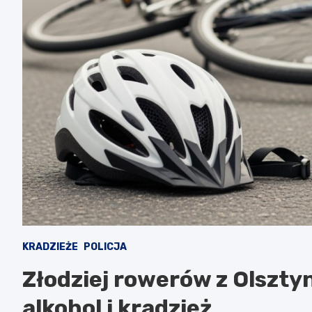
KRADZIEŻE
POLICJA
Złodziej rowerów z Olszty
alkohol i kradzież