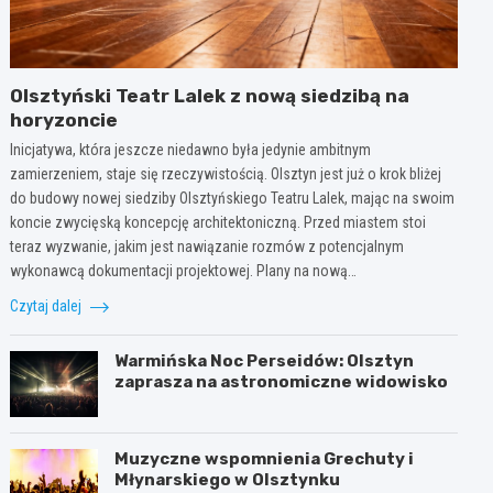
Olsztyński Teatr Lalek z nową siedzibą na
horyzoncie
Inicjatywa, która jeszcze niedawno była jedynie ambitnym
zamierzeniem, staje się rzeczywistością. Olsztyn jest już o krok bliżej
do budowy nowej siedziby Olsztyńskiego Teatru Lalek, mając na swoim
koncie zwycięską koncepcję architektoniczną. Przed miastem stoi
teraz wyzwanie, jakim jest nawiązanie rozmów z potencjalnym
wykonawcą dokumentacji projektowej. Plany na nową…
Czytaj dalej
Warmińska Noc Perseidów: Olsztyn
zaprasza na astronomiczne widowisko
Muzyczne wspomnienia Grechuty i
Młynarskiego w Olsztynku