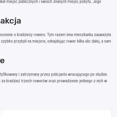
kał miejsc publicznych i swoich znanych miejsc pobytu. Jego
eakcja
łoszenie o kradzieży roweru. Tym razem inna mieszkanka zauważyła
zybko przybyli na miejsce, odnajdując rower kilka ulic dalej, a sam
je
tyfikowany i zatrzymany przez policjanta wracającego po służbie
 za kradzież trzech rowerów oraz prowadzenie jednego z nich w