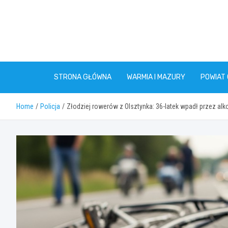
Skip
to
content
STRONA GŁÓWNA
WARMIA I MAZURY
POWIAT
Home
Policja
Złodziej rowerów z Olsztynka: 36-latek wpadł przez alko