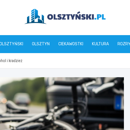
olsztynski.pl
 OLSZTYŃSKI
OLSZTYN
CIEKAWOSTKI
KULTURA
ROZR
hol i kradzież