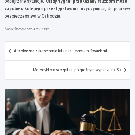
podejrzane sytuacje.
Każdy sygnał przekazany służbom może
zapobiec kolejnym przestępstwom
i przyczynić się do poprawy
bezpieczeństwa w Ostródzie.
Źródło: facebook.com/KWPOlsztyn
Nawigacja
Artystyczne zakończenie lata nad Jeziorem Dywickim!
wpisu
Motocyklista w szpitalu po groźnym wypadku na S7