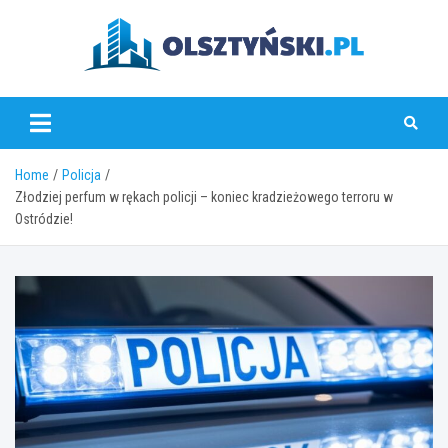
Skip
to
content
olsztynski.pl
Home
Policja
Złodziej perfum w rękach policji – koniec kradzieżowego terroru w
Ostródzie!