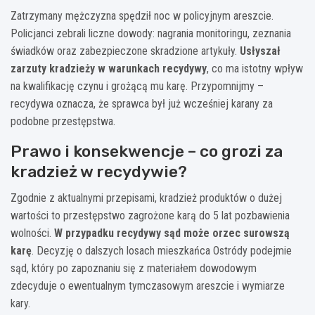
Zatrzymany mężczyzna spędził noc w policyjnym areszcie.
Policjanci zebrali liczne dowody: nagrania monitoringu, zeznania
świadków oraz zabezpieczone skradzione artykuły.
Usłyszał
zarzuty kradzieży w warunkach recydywy
, co ma istotny wpływ
na kwalifikację czynu i grożącą mu karę. Przypomnijmy –
recydywa oznacza, że sprawca był już wcześniej karany za
podobne przestępstwa.
Prawo i konsekwencje – co grozi za
kradzież w recydywie?
Zgodnie z aktualnymi przepisami, kradzież produktów o dużej
wartości to przestępstwo zagrożone karą do 5 lat pozbawienia
wolności.
W przypadku recydywy sąd może orzec surowszą
karę
. Decyzję o dalszych losach mieszkańca Ostródy podejmie
sąd, który po zapoznaniu się z materiałem dowodowym
zdecyduje o ewentualnym tymczasowym areszcie i wymiarze
kary.