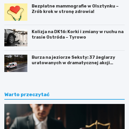
Bezpłatne mammografie w Olsztynku –
Zrób krok w stronę zdrowia!
Kolizja na DK16: Korki i zmiany w ruchu na
trasie Ostróda – Tyrowo
Burza na jeziorze Seksty: 37 żeglarzy
uratowanych w dramatycznej akcji
ratunkowej
Warto przeczytać