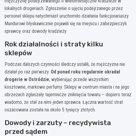
mężczyznę podejrzewanego o wielomiesięczne kradzieże w
lokalnych drogeriach. Zgłoszenie o ujęciu podejrzanego przez
personel sklepu natychmiast uruchomiło działania funkcjonariuszy.
Mundurowi błyskawicznie pojawili się na miejscu i zabezpieczyli
sprawcę oraz dowody kradzieży.
Rok działalności i straty kilku
sklepów
Podczas dalszych czynności śledczy ustalili, że mężczyzna nie
działał po raz pierwszy.
Od ponad roku regularnie okradał
drogerie w Ostródzie
, wybierając przede wszystkim
kosztowne, markowe perfumy. Sklepy w centrum miasta i na jego
obrzeżach zgłaszały tajemnicze zniknięcia towaru – dopiero teraz
wiadomo, że stał za nimi jeden sprawca. Łączna wartość strat
oszacowana została na około 5 tysięcy złotych.
Dowody i zarzuty – recydywista
przed sądem