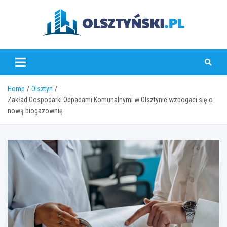
Skip
to
content
olsztynski.pl
Home
Olsztyn
Zakład Gospodarki Odpadami Komunalnymi w Olsztynie wzbogaci się o
nową biogazownię