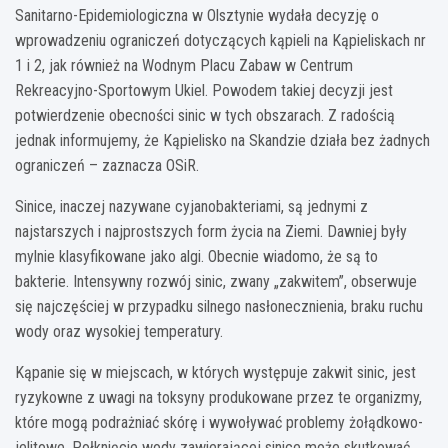
Sanitarno-Epidemiologiczna w Olsztynie wydała decyzję o
wprowadzeniu ograniczeń dotyczących kąpieli na Kąpieliskach nr
1 i 2, jak również na Wodnym Placu Zabaw w Centrum
Rekreacyjno-Sportowym Ukiel. Powodem takiej decyzji jest
potwierdzenie obecności sinic w tych obszarach. Z radością
jednak informujemy, że Kąpielisko na Skandzie działa bez żadnych
ograniczeń – zaznacza OSiR.
Sinice, inaczej nazywane cyjanobakteriami, są jednymi z
najstarszych i najprostszych form życia na Ziemi. Dawniej były
mylnie klasyfikowane jako algi. Obecnie wiadomo, że są to
bakterie. Intensywny rozwój sinic, zwany „zakwitem”, obserwuje
się najczęściej w przypadku silnego nasłonecznienia, braku ruchu
wody oraz wysokiej temperatury.
Kąpanie się w miejscach, w których występuje zakwit sinic, jest
ryzykowne z uwagi na toksyny produkowane przez te organizmy,
które mogą podrażniać skórę i wywoływać problemy żołądkowo-
jelitowe. Połknięcie wody zawierającej sinice może skutkować