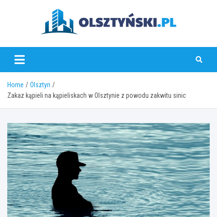
Skip
to
content
olsztynski.pl
Home
Olsztyn
Zakaz kąpieli na kąpieliskach w Olsztynie z powodu zakwitu sinic