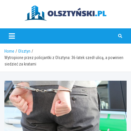
Skip
to
content
olsztynski.pl
Home
Olsztyn
Wytropione przez policjantki z Olsztyna: 36-latek szedł ulicą, a powinien
siedzieć za kratami