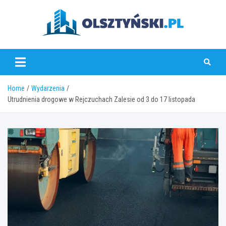
Skip
to
content
olsztynski.pl
Home
Wydarzenia
Utrudnienia drogowe w Rejczuchach Zalesie od 3 do 17 listopada