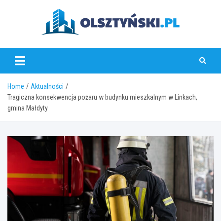
Skip
to
content
olsztynski.pl
Home
Aktualności
Tragiczna konsekwencja pożaru w budynku mieszkalnym w Linkach,
gmina Małdyty