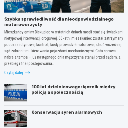
Szybka sprawiedliwość dla nieodpowiedzialnego
motorowerzysty
Mieszkańcy gminy Biskupiec w ostatnich dniach mogli stać się świadkami
nietypowej interwencji drogowej. 66-letni mieszkaniec został zatrzymany
podczas rutynowej kontroli, kiedy prowadził motorower, choć wcześniej
sąd zabronił mu kierowania pojazdami mechanicznymi. Cała sprawa
nabrała tempa – już następnego dnia mężczyzna stanął przed sądem, a
przebieg i finał postępowania…
Czytaj dalej
100 lat dzielnicowego: łącznik między
policją a społecznością
Konserwacja syren alarmowych