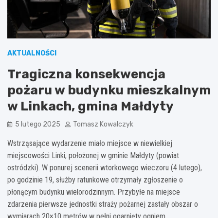
AKTUALNOŚCI
Tragiczna konsekwencja
pożaru w budynku mieszkalnym
w Linkach, gmina Małdyty
5 lutego 2025
Tomasz Kowalczyk
Wstrząsające wydarzenie miało miejsce w niewielkiej
miejscowości Linki, położonej w gminie Małdyty (powiat
ostródzki). W ponurej scenerii wtorkowego wieczoru (4 lutego),
po godzinie 19, służby ratunkowe otrzymały zgłoszenie o
płonącym budynku wielorodzinnym. Przybyłe na miejsce
zdarzenia pierwsze jednostki straży pożarnej zastały obszar o
wymiarach 20×10 metrów w pełni ogarnięty ogniem.