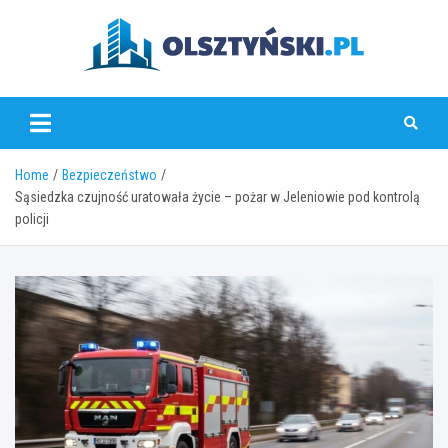
Skip
to
content
olsztynski.pl
Home
Bezpieczeństwo
Sąsiedzka czujność uratowała życie – pożar w Jeleniowie pod kontrolą
policji