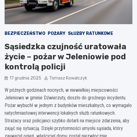
BEZPIECZEŃSTWO
POŻARY
SŁUŻBY RATUNKOWE
Sąsiedzka czujność uratowała
życie – pożar w Jeleniowie pod
kontrolą policji
17 grudnia 2025
Tomasz Kowalczyk
W późnych godzinach nocnych, w niewielkiej miejscowości
Jeleniowo w gminie Dźwierzuty, doszło do groźnego incydentu.
Pożar wybuchł w jednym z budynków mieszkalnych, co wymagało
natychmiastowej interwencji lokalnych służb ratunkowych.
Strażacy oraz policjanci szybko dotarli na miejsce zdarzenia, aby
zająć się sytuacją. Dzięki przytomności umysłu sąsiada, który
zauważył ogień, właściciel domu został niezwłocznie