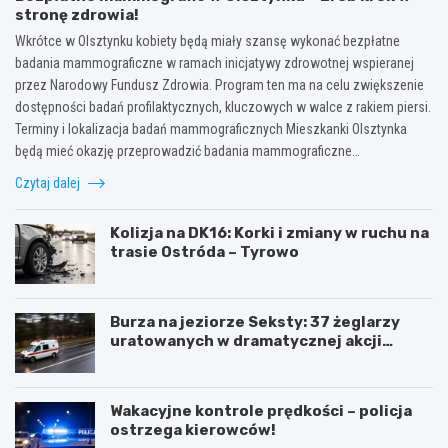
stronę zdrowia!
Wkrótce w Olsztynku kobiety będą miały szansę wykonać bezpłatne
badania mammograficzne w ramach inicjatywy zdrowotnej wspieranej
przez Narodowy Fundusz Zdrowia. Program ten ma na celu zwiększenie
dostępności badań profilaktycznych, kluczowych w walce z rakiem piersi.
Terminy i lokalizacja badań mammograficznych Mieszkanki Olsztynka
będą mieć okazję przeprowadzić badania mammograficzne…
Czytaj dalej
Kolizja na DK16: Korki i zmiany w ruchu na
trasie Ostróda – Tyrowo
Burza na jeziorze Seksty: 37 żeglarzy
uratowanych w dramatycznej akcji
ratunkowej
Wakacyjne kontrole prędkości – policja
ostrzega kierowców!