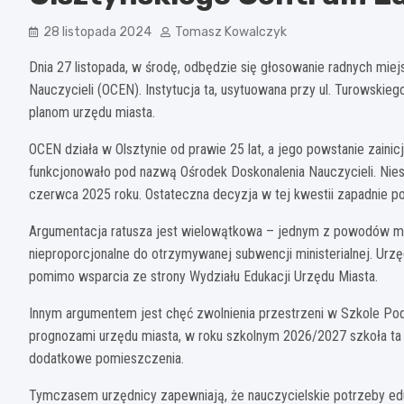
28 listopada 2024
Tomasz Kowalczyk
Dnia 27 listopada, w środę, odbędzie się głosowanie radnych mie
Nauczycieli (OCEN). Instytucja ta, usytuowana przy ul. Turowskie
planom urzędu miasta.
OCEN działa w Olsztynie od prawie 25 lat, a jego powstanie zain
funkcjonowało pod nazwą Ośrodek Doskonalenia Nauczycieli. Nies
czerwca 2025 roku. Ostateczna decyzja w tej kwestii zapadnie pod
Argumentacja ratusza jest wielowątkowa – jednym z powodów maj
nieproporcjonalne do otrzymywanej subwencji ministerialnej. Urz
pomimo wsparcia ze strony Wydziału Edukacji Urzędu Miasta.
Innym argumentem jest chęć zwolnienia przestrzeni w Szkole Pod
prognozami urzędu miasta, w roku szkolnym 2026/2027 szkoła ta 
dodatkowe pomieszczenia.
Tymczasem urzędnicy zapewniają, że nauczycielskie potrzeby ed