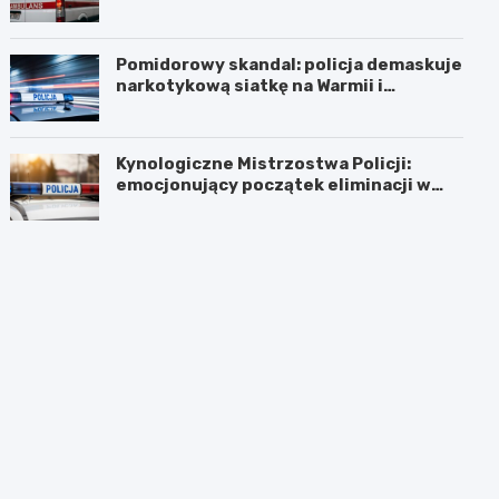
Pomidorowy skandal: policja demaskuje
narkotykową siatkę na Warmii i
Mazurach
Kynologiczne Mistrzostwa Policji:
emocjonujący początek eliminacji w
Olsztynie