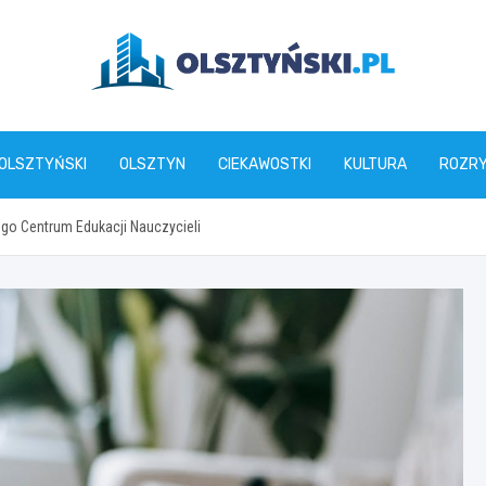
olsztynski.pl
 OLSZTYŃSKI
OLSZTYN
CIEKAWOSTKI
KULTURA
ROZR
ego Centrum Edukacji Nauczycieli