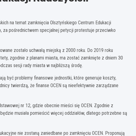
jskich na temat zamknięcia Olsztyńskiego Centrum Edukacji
go, za pośrednictwem specjalnej petycji protestuje przeciwko
icjowane zostało uchwałą miejską z 2000 roku. Do 2019 roku
tety, zgodnie z planami miasta, ma zostać zamknięte z dniem 30
czas sesji rady miasta w najbliższą środę.
ą być problemy finansowe jednostki, które generuje koszty,
ędnicy twierdzą, że finanse OCEN są nieefektywnie zarządzane
stawowej nr 12, gdzie obecnie mieści się OCEN. Zgodnie z
będzie musiała pomieścić więcej oddziałów, dlatego potrzebne są
ukacyjne nie zostaną zaniedbane po zamknięciu OCEN. Proponują