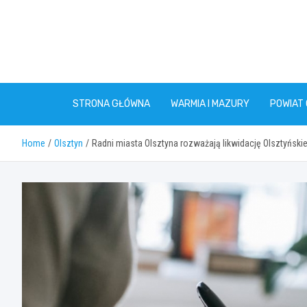
Skip
to
content
STRONA GŁÓWNA
WARMIA I MAZURY
POWIAT
Home
Olsztyn
Radni miasta Olsztyna rozważają likwidację Olsztyński