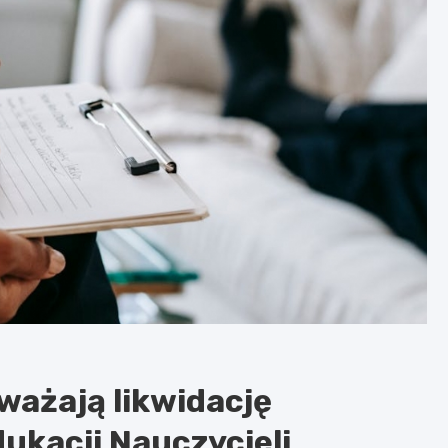
ważają likwidację
ukacji Nauczycieli