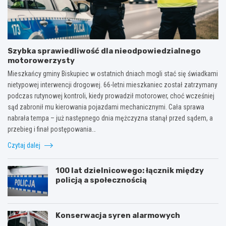
Szybka sprawiedliwość dla nieodpowiedzialnego
motorowerzysty
Mieszkańcy gminy Biskupiec w ostatnich dniach mogli stać się świadkami
nietypowej interwencji drogowej. 66-letni mieszkaniec został zatrzymany
podczas rutynowej kontroli, kiedy prowadził motorower, choć wcześniej
sąd zabronił mu kierowania pojazdami mechanicznymi. Cała sprawa
nabrała tempa – już następnego dnia mężczyzna stanął przed sądem, a
przebieg i finał postępowania…
Czytaj dalej
100 lat dzielnicowego: łącznik między
policją a społecznością
Konserwacja syren alarmowych