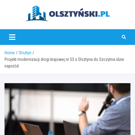
Skip
to
content
olsztynski.pl
Home
Olsztyn
Projekt modernizacji drogi krajowej nr 53 z Olsztyna do Szczytna idzie
naprzód