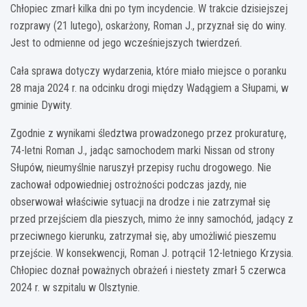
Chłopiec zmarł kilka dni po tym incydencie. W trakcie dzisiejszej
rozprawy (21 lutego), oskarżony, Roman J., przyznał się do winy.
Jest to odmienne od jego wcześniejszych twierdzeń.
Cała sprawa dotyczy wydarzenia, które miało miejsce o poranku
28 maja 2024 r. na odcinku drogi między Wadągiem a Słupami, w
gminie Dywity.
Zgodnie z wynikami śledztwa prowadzonego przez prokuraturę,
74-letni Roman J., jadąc samochodem marki Nissan od strony
Słupów, nieumyślnie naruszył przepisy ruchu drogowego. Nie
zachował odpowiedniej ostrożności podczas jazdy, nie
obserwował właściwie sytuacji na drodze i nie zatrzymał się
przed przejściem dla pieszych, mimo że inny samochód, jadący z
przeciwnego kierunku, zatrzymał się, aby umożliwić pieszemu
przejście. W konsekwencji, Roman J. potrącił 12-letniego Krzysia.
Chłopiec doznał poważnych obrażeń i niestety zmarł 5 czerwca
2024 r. w szpitalu w Olsztynie.