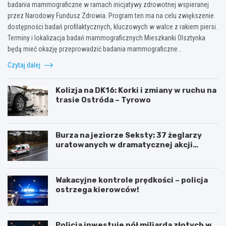
badania mammograficzne w ramach inicjatywy zdrowotnej wspieranej
przez Narodowy Fundusz Zdrowia. Program ten ma na celu zwiększenie
dostępności badań profilaktycznych, kluczowych w walce z rakiem piersi.
Terminy i lokalizacja badań mammograficznych Mieszkanki Olsztynka
będą mieć okazję przeprowadzić badania mammograficzne…
Czytaj dalej
Kolizja na DK16: Korki i zmiany w ruchu na
trasie Ostróda – Tyrowo
Burza na jeziorze Seksty: 37 żeglarzy
uratowanych w dramatycznej akcji
ratunkowej
Wakacyjne kontrole prędkości – policja
ostrzega kierowców!
Policja inwestuje pół miliarda złotych w