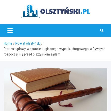
Skip
to
content
olsztynski.pl
Home
Powiat olsztyński
Proces sądowy w sprawie tragicznego wypadku drogowego w Dywitych
rozpoczął się przed olsztyńskim sądem