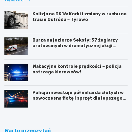
Kolizja na DK16: Korki i zmiany w ruchu na
trasie Ostróda – Tyrowo
Burza na jeziorze Seksty: 37 żeglarzy
uratowanych w dramatycznej akcji
ratunkowej
Wakacyjne kontrole prędkości – policja
ostrzega kierowców!
Policja inwestuje pół miliarda złotych w
nowoczesną flotę i sprzęt dla lepszego
bezpieczeństwa obywateli
Warto przeczytać