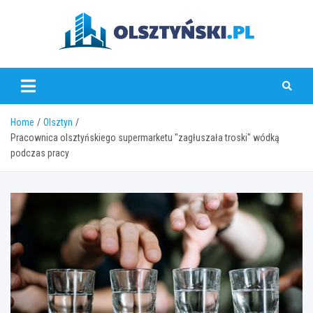
Skip
to
content
olsztynski.pl
Home
Olsztyn
Pracownica olsztyńskiego supermarketu "zagłuszała troski" wódką
podczas pracy