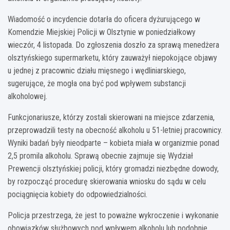
Wiadomość o incydencie dotarła do oficera dyżurującego w
Komendzie Miejskiej Policji w Olsztynie w poniedziałkowy
wieczór, 4 listopada. Do zgłoszenia doszło za sprawą menedżera
olsztyńskiego supermarketu, który zauważył niepokojące objawy
u jednej z pracownic działu mięsnego i wędliniarskiego,
sugerujące, że mogła ona być pod wpływem substancji
alkoholowej.
Funkcjonariusze, którzy zostali skierowani na miejsce zdarzenia,
przeprowadzili testy na obecność alkoholu u 51-letniej pracownicy.
Wyniki badań były nieodparte – kobieta miała w organizmie ponad
2,5 promila alkoholu. Sprawą obecnie zajmuje się Wydział
Prewencji olsztyńskiej policji, który gromadzi niezbędne dowody,
by rozpocząć procedurę skierowania wniosku do sądu w celu
pociągnięcia kobiety do odpowiedzialności.
Policja przestrzega, że jest to poważne wykroczenie i wykonanie
obowiązków służbowych pod wpływem alkoholu lub podobnie