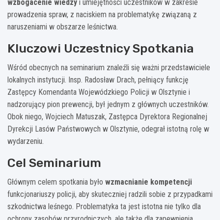
wzbogacenie wiedzy
i umiejętności uczestników w zakresie
prowadzenia spraw, z naciskiem na problematykę związaną z
naruszeniami w obszarze leśnictwa.
Kluczowi Uczestnicy Spotkania
Wśród obecnych na seminarium znaleźli się ważni przedstawiciele
lokalnych instytucji. Insp. Radosław Drach, pełniący funkcję
Zastępcy Komendanta Wojewódzkiego Policji w Olsztynie i
nadzorujący pion prewencji, był jednym z głównych uczestników.
Obok niego, Wojciech Matuszak, Zastępca Dyrektora Regionalnej
Dyrekcji Lasów Państwowych w Olsztynie, odegrał istotną rolę w
wydarzeniu.
Cel Seminarium
Głównym celem spotkania było
wzmacnianie kompetencji
funkcjonariuszy policji, aby skuteczniej radzili sobie z przypadkami
szkodnictwa leśnego. Problematyka ta jest istotna nie tylko dla
ochrony zasobów przyrodniczych, ale także dla zapewnienia