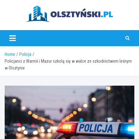
Skip
to
content
olsztynski.pl
Home
Policja
Policjanci z Warmii i Mazur szkolą się w walce ze szkodnictwem leśnym
w Olsztynie