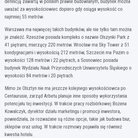
definicją zawartą w polskim prawie budowlanym, budynek można
uważać za wysokościowiec dopiero gdy osiąga wysokość co
najmniej 55 metrów.
Warszawa ma najwięcej takich budynków, ale nie tylko tam można
je znaleźć. Rzeszów posiada kompleks o nazwie Olszynki Park z
41 piętrami, mierzący 220 metrów. Wrocław ma Sky Tower z 51
kondygnacjami i wysokością 212 metrów, Szczecin ma Pazim o
wysokości 128 metrów i 22 piętrach, a Sosnowiec posiada
budynek Wydziału Nauk Przyrodniczych Uniwersytetu Śląskiego o
wysokości 84 metrów i 20 piętrach.
Mimo że Olsztyn nie ma jeszcze kolejnego wysokościowca po
Centaurusie, zarząd Arbetu planuje inne sposoby wykorzystania
potencjału tej inwestycji. W trakcie pracy rozbiórkowej Bożena
Kowalczyk, dyrektor działu marketingu i promocji inwestora,
powiedziała, że rozważane są różne opcje, takie jak budowa biur,
sklepów oraz usług. W trakcie rozmowy pojawiła się również
kwestia hotelu.