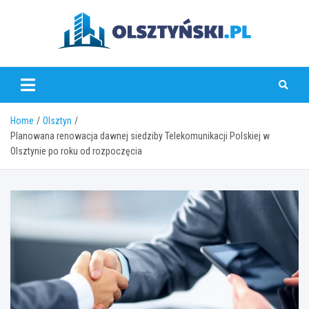
Skip
to
content
olsztynski.pl
Home
Olsztyn
Planowana renowacja dawnej siedziby Telekomunikacji Polskiej w
Olsztynie po roku od rozpoczęcia