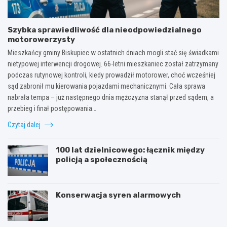
Szybka sprawiedliwość dla nieodpowiedzialnego
motorowerzysty
Mieszkańcy gminy Biskupiec w ostatnich dniach mogli stać się świadkami
nietypowej interwencji drogowej. 66-letni mieszkaniec został zatrzymany
podczas rutynowej kontroli, kiedy prowadził motorower, choć wcześniej
sąd zabronił mu kierowania pojazdami mechanicznymi. Cała sprawa
nabrała tempa – już następnego dnia mężczyzna stanął przed sądem, a
przebieg i finał postępowania…
Czytaj dalej
100 lat dzielnicowego: łącznik między
policją a społecznością
Konserwacja syren alarmowych