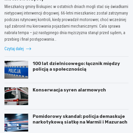
Mieszkańcy gminy Biskupiec w ostatnich dniach mogli stać się świadkami
nietypowej interwencji drogowej. 66-letni mieszkaniec został zatrzymany
podczas rutynowej kontroli, kiedy prowadził motorower, choć wcześniej
sąd zabronił mu kierowania pojazdami mechanicznymi. Cała sprawa
nabrała tempa – już następnego dnia mężczyzna stanął przed sądem, a
przebieg i finał postępowania…
Czytaj dalej
100 lat dzielnicowego: łącznik między
policją a społecznością
Konserwacja syren alarmowych
Pomidorowy skandal: policja demaskuje
narkotykową siatkę na Warmii i Mazurach