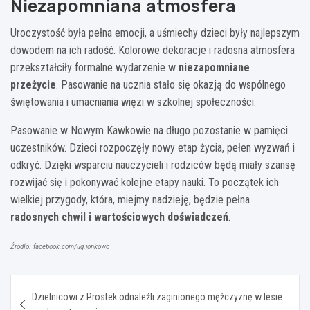
Niezapomniana atmosfera
Uroczystość była pełna emocji, a uśmiechy dzieci były najlepszym
dowodem na ich radość. Kolorowe dekoracje i radosna atmosfera
przekształciły formalne wydarzenie w
niezapomniane
przeżycie
. Pasowanie na ucznia stało się okazją do wspólnego
świętowania i umacniania więzi w szkolnej społeczności.
Pasowanie w Nowym Kawkowie na długo pozostanie w pamięci
uczestników. Dzieci rozpoczęły nowy etap życia, pełen wyzwań i
odkryć. Dzięki wsparciu nauczycieli i rodziców będą miały szansę
rozwijać się i pokonywać kolejne etapy nauki. To początek ich
wielkiej przygody, która, miejmy nadzieję, będzie pełna
radosnych chwil i wartościowych doświadczeń
.
Źródło: facebook.com/ug.jonkowo
Nawigacja
Dzielnicowi z Prostek odnaleźli zaginionego mężczyznę w lesie
wpisu