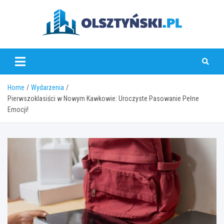
Skip
to
content
olsztynski.pl
Home
Wydarzenia
Pierwszoklasiści w Nowym Kawkowie: Uroczyste Pasowanie Pełne
Emocji!