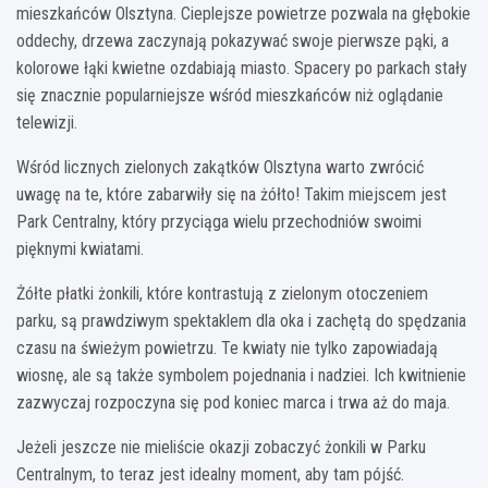
mieszkańców Olsztyna. Cieplejsze powietrze pozwala na głębokie
oddechy, drzewa zaczynają pokazywać swoje pierwsze pąki, a
kolorowe łąki kwietne ozdabiają miasto. Spacery po parkach stały
się znacznie popularniejsze wśród mieszkańców niż oglądanie
telewizji.
Wśród licznych zielonych zakątków Olsztyna warto zwrócić
uwagę na te, które zabarwiły się na żółto! Takim miejscem jest
Park Centralny, który przyciąga wielu przechodniów swoimi
pięknymi kwiatami.
Żółte płatki żonkili, które kontrastują z zielonym otoczeniem
parku, są prawdziwym spektaklem dla oka i zachętą do spędzania
czasu na świeżym powietrzu. Te kwiaty nie tylko zapowiadają
wiosnę, ale są także symbolem pojednania i nadziei. Ich kwitnienie
zazwyczaj rozpoczyna się pod koniec marca i trwa aż do maja.
Jeżeli jeszcze nie mieliście okazji zobaczyć żonkili w Parku
Centralnym, to teraz jest idealny moment, aby tam pójść.