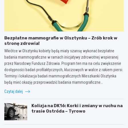
Bezpłatne mammografie w Olsztynku – Zrób krok w
stronę zdrowia!
Wkrótce w Olsztynku kobiety będą miały szansę wykonać bezpłatne
badania mammograficzne w ramach inicjatywy zdrowotnej wspieranej
przez Narodowy Fundusz Zdrowia. Program ten ma na celu zwiększenie
dostępności badań profilaktycznych, kluczowych w walce z rakiem piersi.
Terminy i lokalizacja badań mammograficznych Mieszkanki Olsztynka
będą mieć okazję przeprowadzić badania mammograficzne…
Czytaj dalej
Kolizja na DK16: Korki i zmiany w ruchu na
trasie Ostróda – Tyrowo