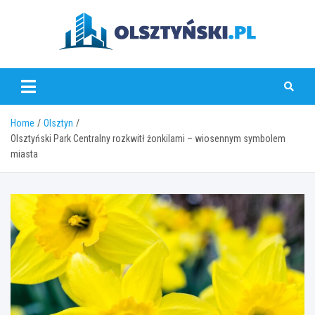
Skip
to
content
olsztynski.pl
Home
Olsztyn
Olsztyński Park Centralny rozkwitł żonkilami – wiosennym symbolem
miasta