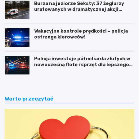
Burza na jeziorze Seksty: 37 żeglarzy
uratowanych w dramatycznej akcji
ratunkowej
Wakacyjne kontrole prędkości – policja
ostrzega kierowców!
Policja inwestuje pół miliarda złotych w
nowoczesną flotę i sprzęt dla lepszego
bezpieczeństwa obywateli
Warto przeczytać