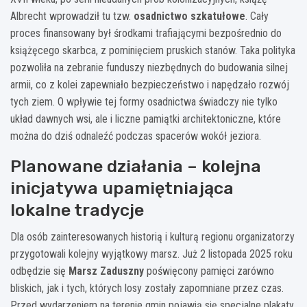
Albrecht wprowadził tu tzw.
osadnictwo szkatułowe
. Cały
proces finansowany był środkami trafiającymi bezpośrednio do
książęcego skarbca, z pominięciem pruskich stanów. Taka polityka
pozwoliła na zebranie funduszy niezbędnych do budowania silnej
armii, co z kolei zapewniało bezpieczeństwo i napędzało rozwój
tych ziem. O wpływie tej formy osadnictwa świadczy nie tylko
układ dawnych wsi, ale i liczne pamiątki architektoniczne, które
można do dziś odnaleźć podczas spacerów wokół jeziora.
Planowane działania – kolejna
inicjatywa upamiętniająca
lokalne tradycje
Dla osób zainteresowanych historią i kulturą regionu organizatorzy
przygotowali kolejny wyjątkowy marsz. Już 2 listopada 2025 roku
odbędzie się
Marsz Zaduszny
poświęcony pamięci zarówno
bliskich, jak i tych, których losy zostały zapomniane przez czas.
Przed wydarzeniem na terenie gmin pojawią się specjalne plakaty