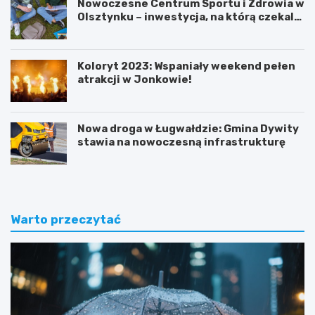
Nowoczesne Centrum Sportu i Zdrowia w
Olsztynku – inwestycja, na którą czekali
uczniowie!
Koloryt 2023: Wspaniały weekend pełen
atrakcji w Jonkowie!
Nowa droga w Ługwałdzie: Gmina Dywity
stawia na nowoczesną infrastrukturę
Warto przeczytać