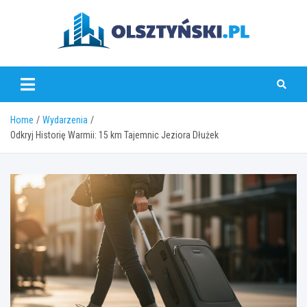
Skip
to
content
olsztynski.pl
Home
Wydarzenia
Odkryj Historię Warmii: 15 km Tajemnic Jeziora Dłużek