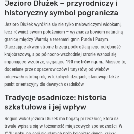
Jezioro Dłużek – przyrodniczy i
historyczny symbol pogranicza
Jezioro Dłużek wyróżnia się nie tylko malowniczymi widokami,
lecz również swoim położeniem – wyznacza bowiem naturalną
granicę między Warmią a terenami gmin Purda i Pasym.
Otaczające akwen strome brzegi podkreślają jego odrębność
krajobrazową, a po północno-wschodniej stronie wznosi się
imponujące wzgórze, sięgające
190 metrów n.p.m.
. Miejsce to,
doceniane przez spacerowiczów i turystów, od wieków
odgrywało istotną rolę w lokalnych dziejach, stanowiąc także
punkt orientacyjny dla dawnych osadników.
Tradycje osadnicze: historia
szkatułowa i jej wpływ
Region wokół jeziora Dłużek ma bogatą przeszłość, która na
trwałe wpisała się w tożsamość miejscowych społeczności. W
XVII wieku, po serii nieudanych prób kolonizacyjnych, książę