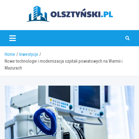
Skip
to
content
olsztynski.pl
Home
Inwestycje
Nowe technologie i modernizacja szpitali powiatowych na Warmii i
Mazurach