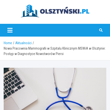
Skip
to
content
olsztynski.pl
Home
Aktualności
Nowa Pracownia Mammografii w Szpitalu Klinicznym MSWiA w Olsztynie:
Postęp w Diagnostyce Nowotworów Piersi