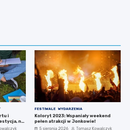
T
FESTIWALE
WYDARZENIA
tu i
Koloryt 2023: Wspaniały weekend
estycja, na
pełen atrakcji w Jonkowie!
owalczyk
5 sierpnia 2026
Tomasz Kowalczyk