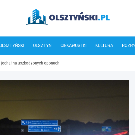
olsztynski.pl
 OLSZTYŃSKI
OLSZTYN
CIEKAWOSTKI
KULTURA
ROZR
i jechał na uszkodzonych oponach