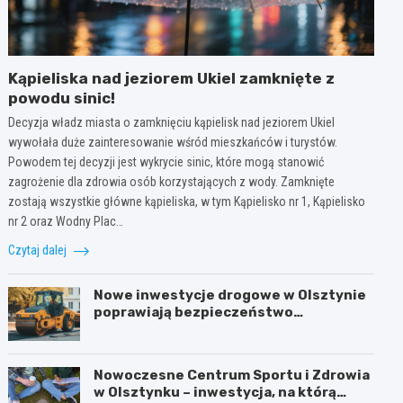
Kąpieliska nad jeziorem Ukiel zamknięte z
powodu sinic!
Decyzja władz miasta o zamknięciu kąpielisk nad jeziorem Ukiel
wywołała duże zainteresowanie wśród mieszkańców i turystów.
Powodem tej decyzji jest wykrycie sinic, które mogą stanowić
zagrożenie dla zdrowia osób korzystających z wody. Zamknięte
zostają wszystkie główne kąpieliska, w tym Kąpielisko nr 1, Kąpielisko
nr 2 oraz Wodny Plac…
Czytaj dalej
Nowe inwestycje drogowe w Olsztynie
poprawiają bezpieczeństwo
mieszkańców
Nowoczesne Centrum Sportu i Zdrowia
w Olsztynku – inwestycja, na którą