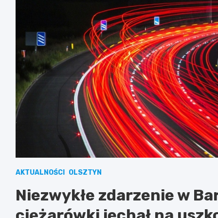
AKTUALNOŚCI
OLSZTYN
Niezwykłe zdarzenie w Ba
ciężarówki jechał na usz