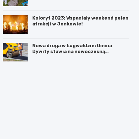
czekali uczniowie!
Koloryt 2023: Wspaniały weekend pełen
atrakcji w Jonkowie!
Nowa droga w Ługwałdzie: Gmina
Dywity stawia na nowoczesną
infrastrukturę