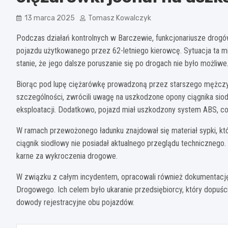
13 marca 2025
Tomasz Kowalczyk
Podczas działań kontrolnych w Barczewie, funkcjonariusze drogów
pojazdu użytkowanego przez 62-letniego kierowcę. Sytuacja ta mi
stanie, że jego dalsze poruszanie się po drogach nie było możliwe
Biorąc pod lupę ciężarówkę prowadzoną przez starszego mężczyzn
szczególności, zwrócili uwagę na uszkodzone opony ciągnika siod
eksploatacji. Dodatkowo, pojazd miał uszkodzony system ABS, c
W ramach przewożonego ładunku znajdował się materiał sypki, któ
ciągnik siodłowy nie posiadał aktualnego przeglądu technicznego
karne za wykroczenia drogowe.
W związku z całym incydentem, opracowali również dokumentację
Drogowego. Ich celem było ukaranie przedsiębiorcy, który dopuści
dowody rejestracyjne obu pojazdów.