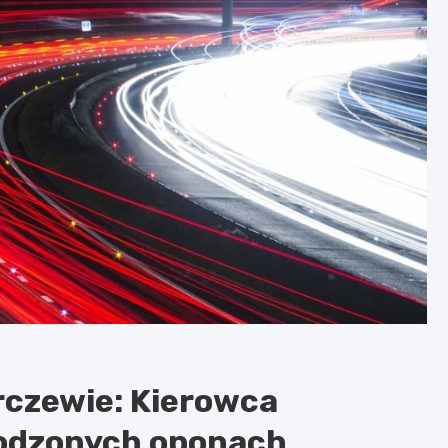
rczewie: Kierowca
kodzonych oponach