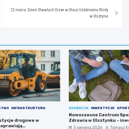
22 marca: Dzień Otwartych Drzwi w Stacji Uzdatniania Wody
w Olsztynie
STWO
INFRASTRUKTURA
EDUKACJA
INWESTYCJE
SPOR
Nowoczesne Centrum Spor
stycje drogowe w
Zdrowia w Olsztynku – inw
poprawiają
którą czekali uczniowie!
5 sierpnia 2026
Tomasz K