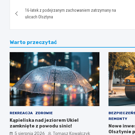
Nawigacja
16-latek z podejrzanym zachowaniem zatrzymany na
wpisu
ulicach Olsztyna
Warto przeczytać
REKREACJA
ZDROWIE
BEZPIECZEŃ
REMONTY
Kąpieliska nad jeziorem Ukiel
zamknięte z powodu sinic!
Nowe inwe
Olsztynie 
5 sierpnia 2026
Tomasz Kowalczyk