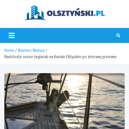
Skip
to
content
olsztynski.pl
Home
Warmia i Mazury
Nadchodzi sezon żeglarski na Kanale Elbląskim po zimowej przerwie