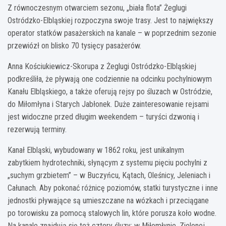
Z równoczesnym otwarciem sezonu, „biała flota” Żeglugi
Ostródzko-Elbląskiej rozpoczyna swoje trasy. Jest to największy
operator statków pasażerskich na kanale – w poprzednim sezonie
przewiózł on blisko 70 tysięcy pasażerów.
Anna Kościukiewicz-Skorupa z Żeglugi Ostródzko-Elbląskiej
podkreśliła, że pływają one codziennie na odcinku pochylniowym
Kanału Elbląskiego, a także oferują rejsy po śluzach w Ostródzie,
do Miłomłyna i Starych Jabłonek. Duże zainteresowanie rejsami
jest widoczne przed długim weekendem – turyści dzwonią i
rezerwują terminy.
Kanał Elbląski, wybudowany w 1862 roku, jest unikalnym
zabytkiem hydrotechniki, słynącym z systemu pięciu pochylni z
„suchym grzbietem” – w Buczyńcu, Kątach, Oleśnicy, Jeleniach i
Całunach. Aby pokonać różnicę poziomów, statki turystyczne i inne
jednostki pływające są umieszczane na wózkach i przeciągane
po torowisku za pomocą stalowych lin, które porusza koło wodne.
Na kanale znajdują się też cztery śluzy: w Miłomłynie, Zielonej,