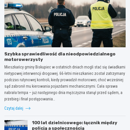
Szybka sprawiedliwość dla nieodpowiedzialnego
motorowerzysty
Mieszkańcy gminy Biskupiec w ostatnich dniach mogli stać się świadkami
nietypowej interwencji drogowej. 66-letni mieszkaniec został zatrzymany
podczas rutynowej kontroli, kiedy prowadził motorower, choć wcześniej
sąd zabronił mu kierowania pojazdami mechanicznymi. Cała sprawa
nabrała tempa – już następnego dnia mężczyzna stanął przed sądem, a
przebieg i finał postępowania…
Czytaj dalej
100 lat dzielnicowego: łącznik między
policją a społecznością