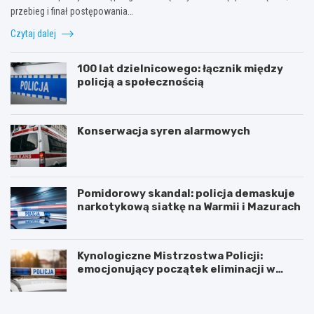
przebieg i finał postępowania…
Czytaj dalej
100 lat dzielnicowego: łącznik między
policją a społecznością
Konserwacja syren alarmowych
Pomidorowy skandal: policja demaskuje
narkotykową siatkę na Warmii i Mazurach
Kynologiczne Mistrzostwa Policji:
emocjonujący początek eliminacji w
Olsztynie