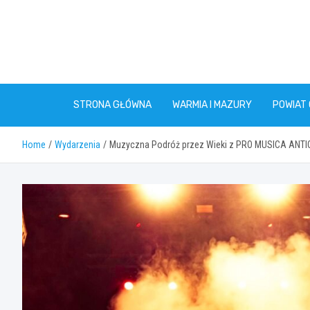
Skip
to
content
STRONA GŁÓWNA
WARMIA I MAZURY
POWIAT
Home
Wydarzenia
Muzyczna Podróż przez Wieki z PRO MUSICA ANT