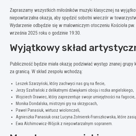
Zapraszamy wszystkich miłośników muzyki klasycznej na wyjątkow
niepowtarzalna okazja, aby spędzić sobotni wieczór w towarzy
Wydarzenie odbędzie się w malowniczym otoczeniu Kościoła pw. 
września 2025 roku o godzinie 19:30.
Wyjątkowy skład artystycz
Publiczność będzie miała okazję podziwiać występ znanej grupy ka
za granicą. W skład zespołu wchodzą:
Leszek Szarzyński, który zachwyci nas grą na flecie,
Jerzy Szafrański z delikatnymi dźwiękami oboju i rożka angielskiego,
Wojciech Orawiec, który zaprezentuje swoje umiejętności na fagocie,
Monika Dondalska, mistrzyni gry na skrzypcach,
Paweł Panasiuk, wirtuoz wiolonczeli,
Agnieszka Panasiuk oraz Lucyna Żołnierek-Franszkowska, które zasiąd
Ewa Alchimowicz-Wójcik z niepowtarzalnym sopranem.