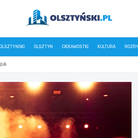
olsztynski.pl
 OLSZTYŃSKI
OLSZTYN
CIEKAWOSTKI
KULTURA
ROZR
IQUA