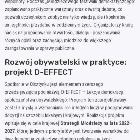
wspólnoty. Podczas „Młodzieżowego festiwalu demokratycznego”
zaplanowano praktyczne warsztaty oraz otwartą debatę, co
pozwoli uczestnikom zdobyć nie tylko wiedzę, ale i konkretne
umiejętności przydatne w codziennym życiu. Organizatorzy kładą
nacisk na propagowanie otwartości, dialogu i poszanowania
różnych opinii oraz zachęcają młodzież do większego
zaangażowania w sprawy publiczne.
Rozwój obywatelski w praktyce:
projekt D-EFFECT
Spotkanie w Olsztynku jest elementem szerszego
przedsięwzięcia pod nazwą D-EFFECT – Lekcje demokracji
społeczeństwa obywatelskiego. Program ten zaprojektowany
został z myślą o wzmacnianiu roli młodych ludzi w podejmowaniu
decyzji na szczeblu lokalnym i krajowym. Realizacja projektu
wpisuje się w cele krajowej
Strategii Młodzieży na lata 2022–
2027
, której jednym z priorytetów jest tworzenie warunków do
świadomego uczestnictwa młodego pokolenia w życiu