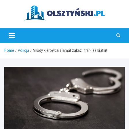
Skip
to
content
olsztynski.pl
Home
Policja
Młody kierowca złamał zakaz i trafił za kratki!