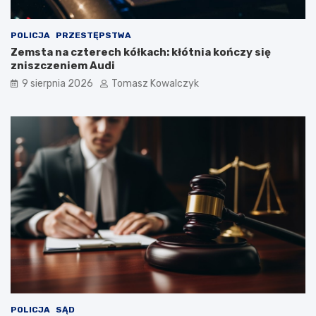
POLICJA
PRZESTĘPSTWA
Zemsta na czterech kółkach: kłótnia kończy się
zniszczeniem Audi
9 sierpnia 2026
Tomasz Kowalczyk
POLICJA
SĄD