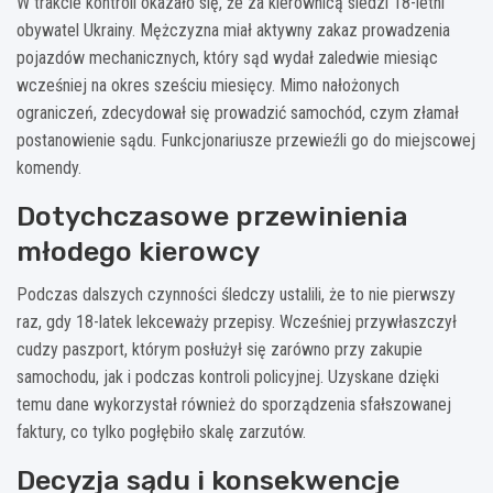
W trakcie kontroli okazało się, że za kierownicą siedzi 18-letni
obywatel Ukrainy. Mężczyzna miał aktywny zakaz prowadzenia
pojazdów mechanicznych, który sąd wydał zaledwie miesiąc
wcześniej na okres sześciu miesięcy. Mimo nałożonych
ograniczeń, zdecydował się prowadzić samochód, czym złamał
postanowienie sądu. Funkcjonariusze przewieźli go do miejscowej
komendy.
Dotychczasowe przewinienia
młodego kierowcy
Podczas dalszych czynności śledczy ustalili, że to nie pierwszy
raz, gdy 18-latek lekceważy przepisy. Wcześniej przywłaszczył
cudzy paszport, którym posłużył się zarówno przy zakupie
samochodu, jak i podczas kontroli policyjnej. Uzyskane dzięki
temu dane wykorzystał również do sporządzenia sfałszowanej
faktury, co tylko pogłębiło skalę zarzutów.
Decyzja sądu i konsekwencje