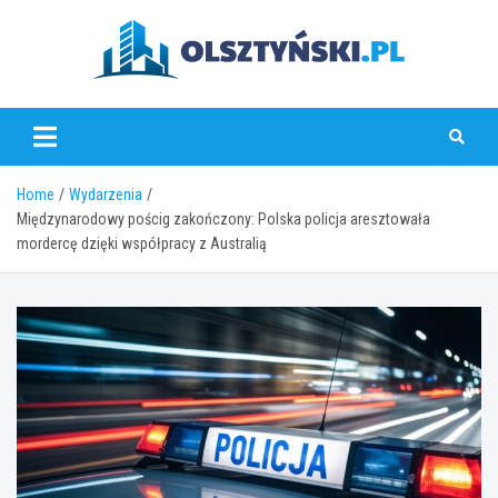
Skip
to
content
olsztynski.pl
Home
Wydarzenia
Międzynarodowy pościg zakończony: Polska policja aresztowała
mordercę dzięki współpracy z Australią