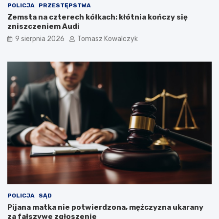
POLICJA
PRZESTĘPSTWA
Zemsta na czterech kółkach: kłótnia kończy się
zniszczeniem Audi
9 sierpnia 2026
Tomasz Kowalczyk
POLICJA
SĄD
Pijana matka nie potwierdzona, mężczyzna ukarany
za fałszywe zgłoszenie