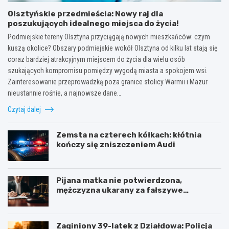
Olsztyńskie przedmieścia: Nowy raj dla
poszukujących idealnego miejsca do życia!
Podmiejskie tereny Olsztyna przyciągają nowych mieszkańców: czym
kuszą okolice? Obszary podmiejskie wokół Olsztyna od kilku lat stają się
coraz bardziej atrakcyjnym miejscem do życia dla wielu osób
szukających kompromisu pomiędzy wygodą miasta a spokojem wsi.
Zainteresowanie przeprowadzką poza granice stolicy Warmii i Mazur
nieustannie rośnie, a najnowsze dane…
Czytaj dalej
Zemsta na czterech kółkach: kłótnia
kończy się zniszczeniem Audi
Pijana matka nie potwierdzona,
mężczyzna ukarany za fałszywe
zgłoszenie
Zaginiony 39-latek z Działdowa: Policja