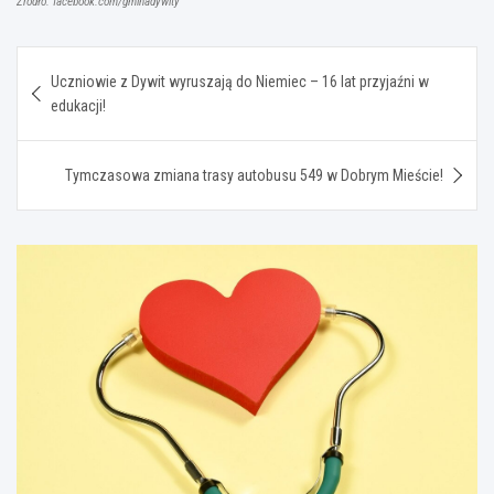
Źródło: facebook.com/gminadywity
Nawigacja
Uczniowie z Dywit wyruszają do Niemiec – 16 lat przyjaźni w
wpisu
edukacji!
Tymczasowa zmiana trasy autobusu 549 w Dobrym Mieście!