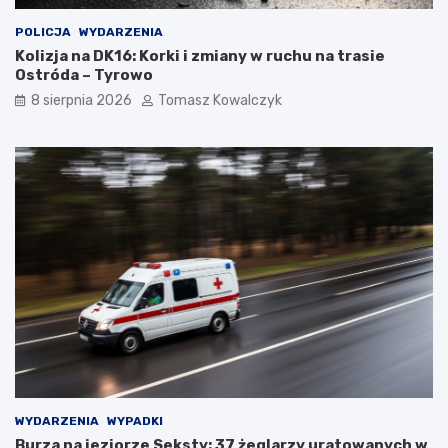
POLICJA
WYDARZENIA
Kolizja na DK16: Korki i zmiany w ruchu na trasie
Ostróda – Tyrowo
8 sierpnia 2026
Tomasz Kowalczyk
WYDARZENIA
WYPADKI
Burza na jeziorze Seksty: 37 żeglarzy uratowanych w