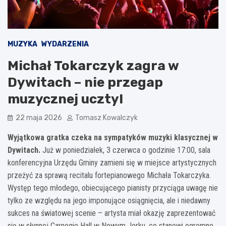
MUZYKA
WYDARZENIA
Michał Tokarczyk zagra w
Dywitach – nie przegap
muzycznej uczty!
22 maja 2026
Tomasz Kowalczyk
Wyjątkowa gratka czeka na sympatyków muzyki klasycznej w
Dywitach.
Już w poniedziałek, 3 czerwca o godzinie 17:00, sala
konferencyjna Urzędu Gminy zamieni się w miejsce artystycznych
przeżyć za sprawą recitalu fortepianowego Michała Tokarczyka.
Występ tego młodego, obiecującego pianisty przyciąga uwagę nie
tylko ze względu na jego imponujące osiągnięcia, ale i niedawny
sukces na światowej scenie – artysta miał okazję zaprezentować
się w słynnej Carnegie Hall w Nowym Jorku, co stanowi ogromne