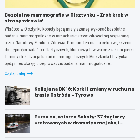
Bezpłatne mammografie w Olsztynku – Zrób krok w
stronę zdrowia!
Wkrótce w Olsztynku kobiety będą miały szansę wykonać bezpłatne
badania mammograficzne w ramach inicjatywy zdrowotnej wspieranej
przez Narodowy Fundusz Zdrowia. Program ten ma na celu zwiększenie
dostępności badań profilaktycznych, kluczowych w walce z rakiem piersi.
Terminy i lokalizacja badań mammograficznych Mieszkanki Olsztynka
będą mieć okazję przeprowadzić badania mammograficzne…
Czytaj dalej
Kolizja na DK16: Korki i zmiany w ruchu na
trasie Ostróda – Tyrowo
Burza na jeziorze Seksty: 37 żeglarzy
uratowanych w dramatycznej akcji
ratunkowej