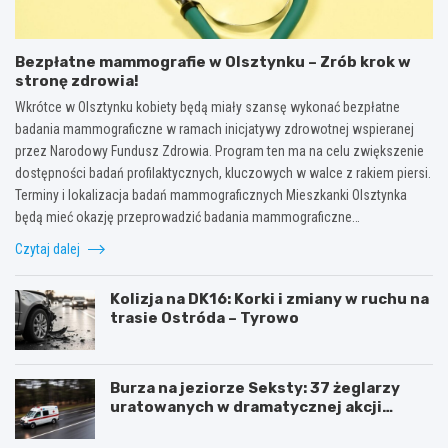
Bezpłatne mammografie w Olsztynku – Zrób krok w
stronę zdrowia!
Wkrótce w Olsztynku kobiety będą miały szansę wykonać bezpłatne
badania mammograficzne w ramach inicjatywy zdrowotnej wspieranej
przez Narodowy Fundusz Zdrowia. Program ten ma na celu zwiększenie
dostępności badań profilaktycznych, kluczowych w walce z rakiem piersi.
Terminy i lokalizacja badań mammograficznych Mieszkanki Olsztynka
będą mieć okazję przeprowadzić badania mammograficzne…
Czytaj dalej
Kolizja na DK16: Korki i zmiany w ruchu na
trasie Ostróda – Tyrowo
Burza na jeziorze Seksty: 37 żeglarzy
uratowanych w dramatycznej akcji
ratunkowej