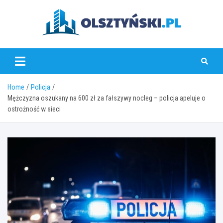
Skip
to
content
olsztynski.pl
Home
Policja
Mężczyzna oszukany na 600 zł za fałszywy nocleg – policja apeluje o
ostrożność w sieci