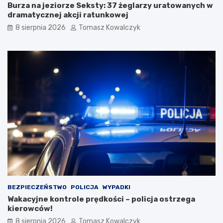
Burza na jeziorze Seksty: 37 żeglarzy uratowanych w
dramatycznej akcji ratunkowej
8 sierpnia 2026
Tomasz Kowalczyk
BEZPIECZEŃSTWO
POLICJA
WYPADKI
Wakacyjne kontrole prędkości – policja ostrzega
kierowców!
8 sierpnia 2026
Tomasz Kowalczyk