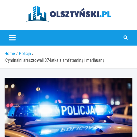
Skip
to
content
olsztynski.pl
Home
Policja
Kryminalni aresztowali 37-latka z amfetaminą i marihuaną