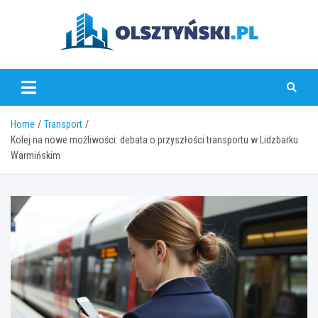
Skip
to
content
olsztynski.pl
Home
Transport
Kolej na nowe możliwości: debata o przyszłości transportu w Lidzbarku
Warmińskim