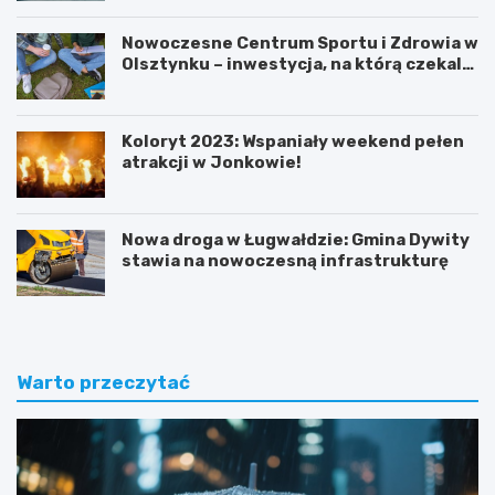
Nowoczesne Centrum Sportu i Zdrowia w
Olsztynku – inwestycja, na którą czekali
uczniowie!
Koloryt 2023: Wspaniały weekend pełen
atrakcji w Jonkowie!
Nowa droga w Ługwałdzie: Gmina Dywity
stawia na nowoczesną infrastrukturę
Warto przeczytać