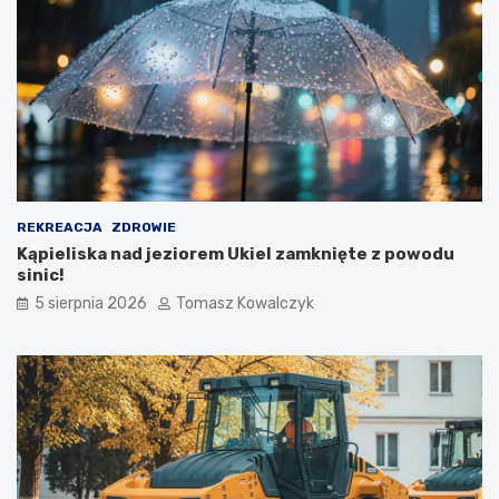
REKREACJA
ZDROWIE
Kąpieliska nad jeziorem Ukiel zamknięte z powodu
sinic!
5 sierpnia 2026
Tomasz Kowalczyk