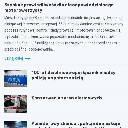
Szybka sprawiedliwość dla nieodpowiedzialnego
motorowerzysty
Mieszkańcy gminy Biskupiec w ostatnich dniach mogli stać się świadkami
nietypowej interwencji drogowej. 66-letni mieszkaniec został zatrzymany
podczas rutynowej kontroli, kiedy prowadził motorower, choć wcześniej
sąd zabronił mu kierowania pojazdami mechanicznymi. Cała sprawa
nabrała tempa – już następnego dnia mężczyzna stanął przed sądem, a
przebieg i finał postępowania…
Czytaj dalej
100 lat dzielnicowego: łącznik między
policją a społecznością
Konserwacja syren alarmowych
Pomidorowy skandal: policja demaskuje