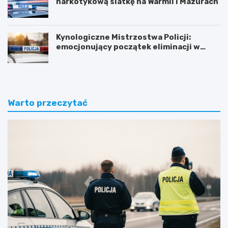
narkotykową siatkę na Warmii i Mazurach
Kynologiczne Mistrzostwa Policji:
emocjonujący początek eliminacji w
Olsztynie
Warto przeczytać