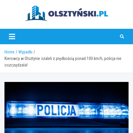
Skip
to
content
olsztynski.pl
Home
Wypadki
Kierowcy w Olsztynie szaleli z prędkością ponad 100 km/h, policja nie
oszczędzała!