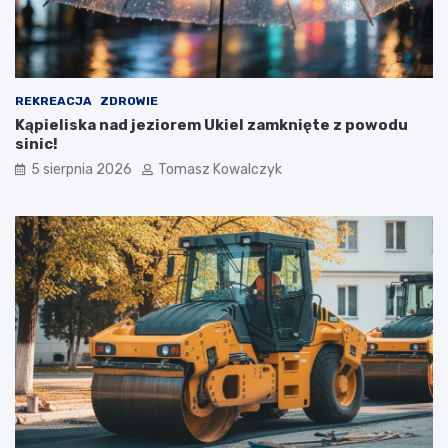
REKREACJA
ZDROWIE
Kąpieliska nad jeziorem Ukiel zamknięte z powodu
sinic!
5 sierpnia 2026
Tomasz Kowalczyk