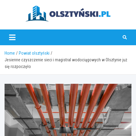
Skip
to
content
olsztynski.pl
Home
Powiat olsztyński
Jesienne czyszczenie sieci i magistral wodociągowych w Olsztynie już
się rozpoczęło