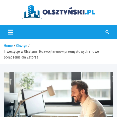
Skip
to
content
olsztynski.pl
Home
Olsztyn
Inwestycje w Olsztynie: Rozwój terenów przemysłowych i nowe
połączenie dla Zatorza