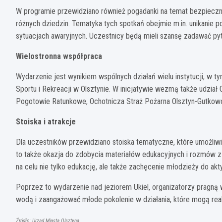
W programie przewidziano również pogadanki na temat bezpieczn
różnych dziedzin. Tematyka tych spotkań obejmie m.in. unikanie
sytuacjach awaryjnych. Uczestnicy będą mieli szansę zadawać py
Wielostronna współpraca
Wydarzenie jest wynikiem wspólnych działań wielu instytucji, w
Sportu i Rekreacji w Olsztynie. W inicjatywie wezmą także udział 
Pogotowie Ratunkowe, Ochotnicza Straż Pożarna Olsztyn-Gutkow
Stoiska i atrakcje
Dla uczestników przewidziano stoiska tematyczne, które umożliwią 
to także okazja do zdobycia materiałów edukacyjnych i rozmów z 
na celu nie tylko edukację, ale także zachęcenie młodzieży do a
Poprzez to wydarzenie nad jeziorem Ukiel, organizatorzy pragn
wodą i zaangażować młode pokolenie w działania, które mogą rea
Źródło: Urząd Miasta Olsztyna