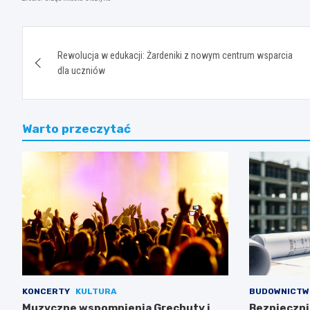
Nawigacja
Rewolucja w edukacji: Żardeniki z nowym centrum wsparcia
wpisu
dla uczniów
Warto przeczytać
KONCERTY
KULTURA
BUDOWNICTW
Muzyczne wspomnienia Grechuty i
Bezpieczni