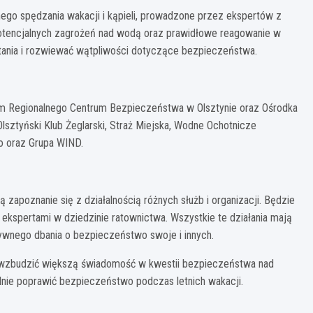
ego spędzania wakacji i kąpieli, prowadzone przez ekspertów z
 potencjalnych zagrożeń nad wodą oraz prawidłowe reagowanie w
tania i rozwiewać wątpliwości dotyczące bezpieczeństwa.
 tym Regionalnego Centrum Bezpieczeństwa w Olsztynie oraz Ośrodka
Olsztyński Klub Żeglarski, Straż Miejska, Wodne Ochotnicze
o oraz Grupa WIND.
zapoznanie się z działalnością różnych służb i organizacji. Będzie
ekspertami w dziedzinie ratownictwa. Wszystkie te działania mają
ktywnego dbania o bezpieczeństwo swoje i innych.
ą wzbudzić większą świadomość w kwestii bezpieczeństwa nad
lnie poprawić bezpieczeństwo podczas letnich wakacji.