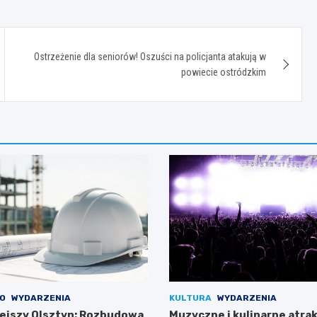
Ostrzeżenie dla seniorów! Oszuści na policjanta atakują w
powiecie ostródzkim
O
WYDARZENIA
KULTURA
WYDARZENIA
ejszy Olsztyn: Rozbudowa
Muzyczne i kulinarne atrak