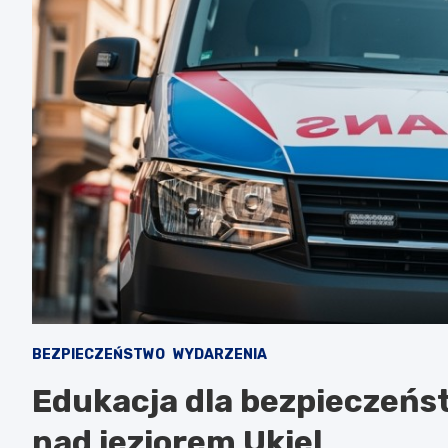
BEZPIECZEŃSTWO
WYDARZENIA
Edukacja dla bezpieczeńs
nad jeziorem Ukiel