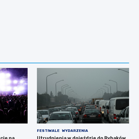
FESTIWALE
WYDARZENIA
cje na
Utrudnienia w dojeździe do Rybaków