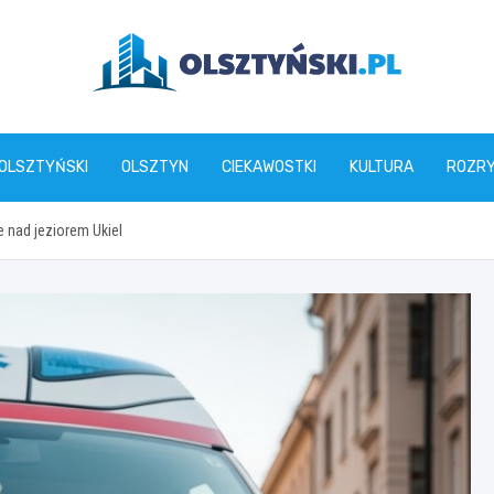
olsztynski.pl
 OLSZTYŃSKI
OLSZTYN
CIEKAWOSTKI
KULTURA
ROZR
 nad jeziorem Ukiel