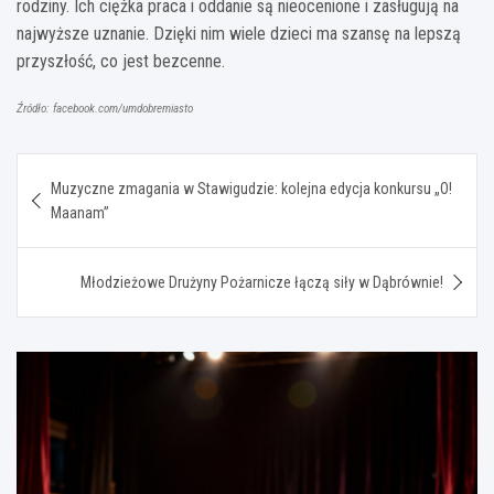
rodziny. Ich ciężka praca i oddanie są nieocenione i zasługują na
najwyższe uznanie. Dzięki nim wiele dzieci ma szansę na lepszą
przyszłość, co jest bezcenne.
Źródło: facebook.com/umdobremiasto
Nawigacja
Muzyczne zmagania w Stawigudzie: kolejna edycja konkursu „O!
wpisu
Maanam”
Młodzieżowe Drużyny Pożarnicze łączą siły w Dąbrównie!