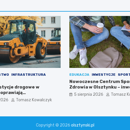
STWO
INFRASTRUKTURA
EDUKACJA
INWESTYCJE
SPOR
Nowoczesne Centrum Spor
stycje drogowe w
Zdrowia w Olsztynku – inw
poprawiają
którą czekali uczniowie!
5 sierpnia 2026
Tomasz K
ństwo mieszkańców
 2026
Tomasz Kowalczyk
Copyright © 2026
olsztynski.pl