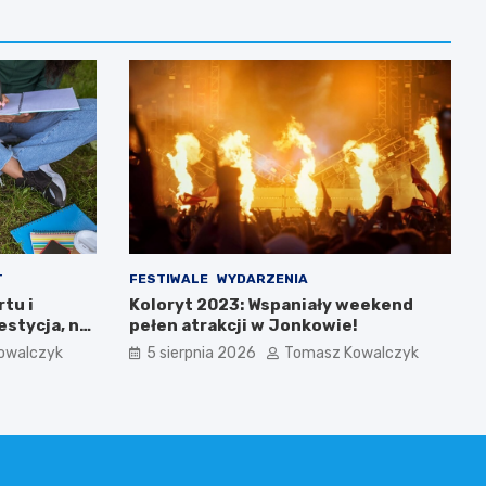
T
FESTIWALE
WYDARZENIA
tu i
Koloryt 2023: Wspaniały weekend
estycja, na
pełen atrakcji w Jonkowie!
owalczyk
5 sierpnia 2026
Tomasz Kowalczyk