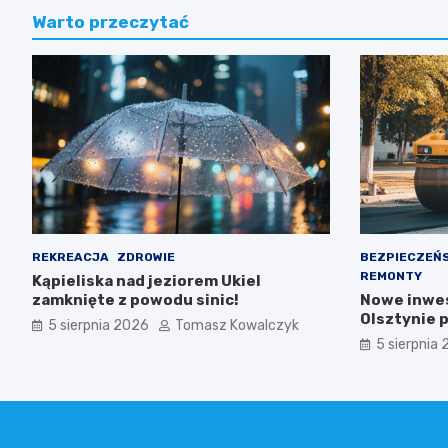
Warto przeczytać
REKREACJA
ZDROWIE
BEZPIECZEŃ
REMONTY
Kąpieliska nad jeziorem Ukiel
zamknięte z powodu sinic!
Nowe inwe
Olsztynie 
5 sierpnia 2026
Tomasz Kowalczyk
bezpiecze
5 sierpnia