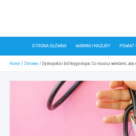
Skip
to
content
STRONA GŁÓWNA
WARMIA I MAZURY
POWIAT
Home
Zdrowie
Dyskopatia i ból kręgosłupa: Co musisz wiedzieć, aby 