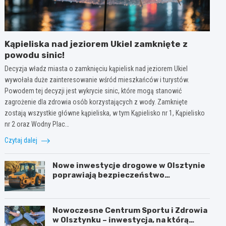
Kąpieliska nad jeziorem Ukiel zamknięte z
powodu sinic!
Decyzja władz miasta o zamknięciu kąpielisk nad jeziorem Ukiel
wywołała duże zainteresowanie wśród mieszkańców i turystów.
Powodem tej decyzji jest wykrycie sinic, które mogą stanowić
zagrożenie dla zdrowia osób korzystających z wody. Zamknięte
zostają wszystkie główne kąpieliska, w tym Kąpielisko nr 1, Kąpielisko
nr 2 oraz Wodny Plac…
Czytaj dalej
Nowe inwestycje drogowe w Olsztynie
poprawiają bezpieczeństwo
mieszkańców
Nowoczesne Centrum Sportu i Zdrowia
w Olsztynku – inwestycja, na którą