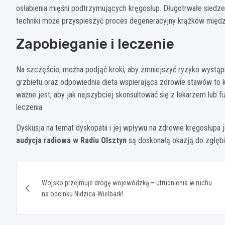
osłabienia mięśni podtrzymujących kręgosłup. Długotrwałe siedz
techniki może przyspieszyć proces degeneracyjny krążków międ
Zapobieganie i leczenie
Na szczęście, można podjąć kroki, aby zmniejszyć ryzyko wystąpi
grzbietu oraz odpowiednia dieta wspierająca zdrowie stawów to k
ważne jest, aby jak najszybciej skonsultować się z lekarzem lub
leczenia.
Dyskusja na temat dyskopatii i jej wpływu na zdrowie kręgosłupa 
audycja radiowa w Radiu Olsztyn
są doskonałą okazją do zgłębi
Nawigacja
Wojsko przejmuje drogę wojewódzką – utrudnienia w ruchu
wpisu
na odcinku Nidzica-Wielbark!