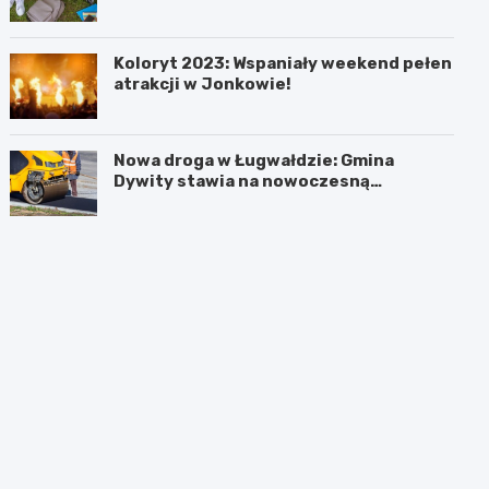
czekali uczniowie!
Koloryt 2023: Wspaniały weekend pełen
atrakcji w Jonkowie!
Nowa droga w Ługwałdzie: Gmina
Dywity stawia na nowoczesną
infrastrukturę