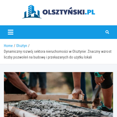
Skip
to
content
olsztynski.pl
Home
Olsztyn
Dynamiczny rozwój sektora nieruchomości w Olsztynie: Znaczny wzrost
liczby pozwoleń na budowę i przekazanych do użytku lokali