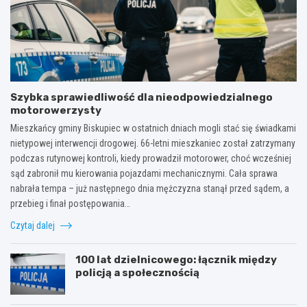
Szybka sprawiedliwość dla nieodpowiedzialnego
motorowerzysty
Mieszkańcy gminy Biskupiec w ostatnich dniach mogli stać się świadkami
nietypowej interwencji drogowej. 66-letni mieszkaniec został zatrzymany
podczas rutynowej kontroli, kiedy prowadził motorower, choć wcześniej
sąd zabronił mu kierowania pojazdami mechanicznymi. Cała sprawa
nabrała tempa – już następnego dnia mężczyzna stanął przed sądem, a
przebieg i finał postępowania…
Czytaj dalej
100 lat dzielnicowego: łącznik między
policją a społecznością