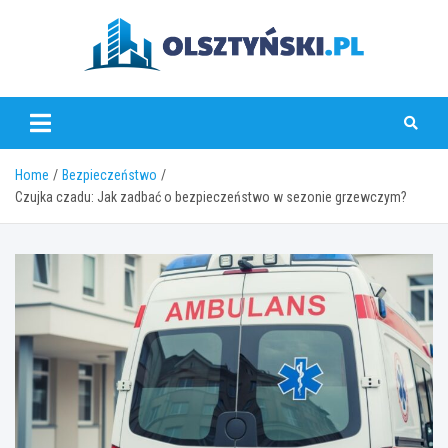
Skip
to
content
olsztynski.pl
Home
Bezpieczeństwo
Czujka czadu: Jak zadbać o bezpieczeństwo w sezonie grzewczym?