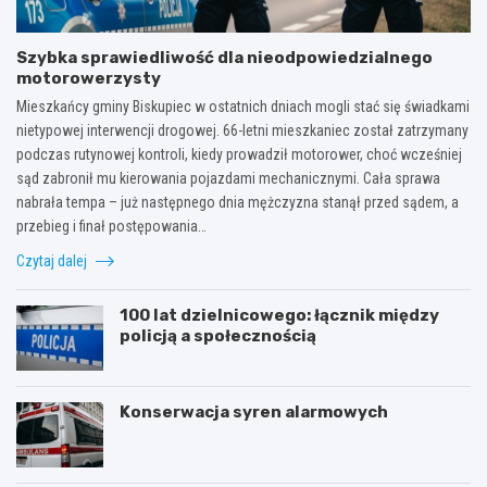
Szybka sprawiedliwość dla nieodpowiedzialnego
motorowerzysty
Mieszkańcy gminy Biskupiec w ostatnich dniach mogli stać się świadkami
nietypowej interwencji drogowej. 66-letni mieszkaniec został zatrzymany
podczas rutynowej kontroli, kiedy prowadził motorower, choć wcześniej
sąd zabronił mu kierowania pojazdami mechanicznymi. Cała sprawa
nabrała tempa – już następnego dnia mężczyzna stanął przed sądem, a
przebieg i finał postępowania…
Czytaj dalej
100 lat dzielnicowego: łącznik między
policją a społecznością
Konserwacja syren alarmowych