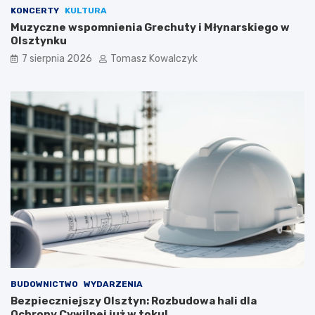
KONCERTY
KULTURA
Muzyczne wspomnienia Grechuty i Młynarskiego w
Olsztynku
7 sierpnia 2026
Tomasz Kowalczyk
BUDOWNICTWO
WYDARZENIA
Bezpieczniejszy Olsztyn: Rozbudowa hali dla
Ochrony Cywilnej już w toku!